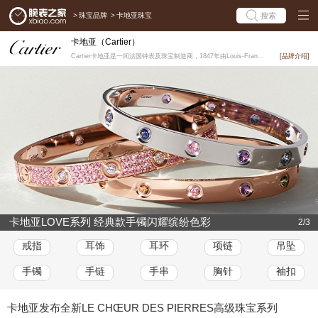
>
珠宝品牌
>
卡地亚珠宝
搜索
卡地亚（Cartier）
Cartier卡地亚是一间法国钟表及珠宝制造商，1847年由Louis-François Carti...
[品牌介绍]
卡地亚LOVE系列 经典款手镯闪耀缤纷色彩
2/3
戒指
耳饰
耳环
项链
吊坠
手镯
手链
手串
胸针
袖扣
卡地亚发布全新LE CHŒUR DES PIERRES高级珠宝系列