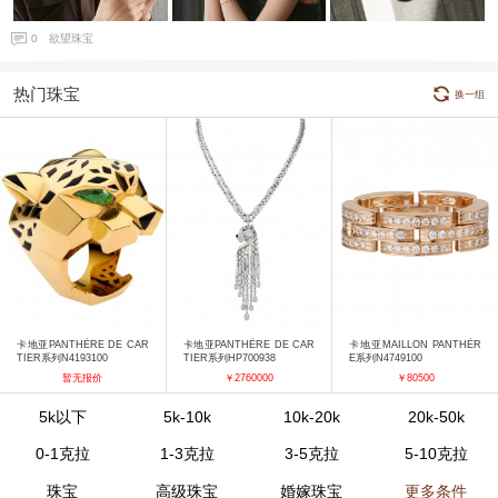
0
欲望珠宝
热门珠宝
换一组
卡地亚PANTHÈRE DE CAR
卡地亚PANTHÈRE DE CAR
卡地亚MAILLON PANTHÈR
TIER系列N4193100
TIER系列HP700938
E系列N4749100
暂无报价
￥2760000
￥80500
5k以下
5k-10k
10k-20k
20k-50k
0-1克拉
1-3克拉
3-5克拉
5-10克拉
珠宝
高级珠宝
婚嫁珠宝
更多条件