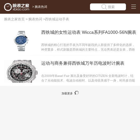
>
腕表热词
搜索
腕表之家首页
>
腕表热词
>
西铁城运动手表
西铁城的女性运动表 Wicca系列FA1000-56N腕表
西铁城的精心打造的手表为不同年龄段的人群提供了多样化的选择，
种类繁多，样式新颖是西铁城的主要特点，无论男表还是女表，西铁
城都创造了不同的风格以适应人们的需要。作为日系的西铁城品牌定
位已经不似当初那么高了，但是不得不承认西铁城纯熟的制表技术依
运动与商务兼得西铁城万年历电波时计腕表
然存在。西铁城作为一个通过日本腕表的石英改革而飞速发展起来的
腕表品牌，它的石英表具有着出色的性能，下面我们就将一款喜帖城
的石英腕表介绍给大家。西铁城FA1000-56N虽然是一款女表，但是
在2009年Basel Fair 展出及备受好评的CITIZEN 全新电波时计，结
却采用了标准的运动型腕表的设计款式，32毫米的表径，对于女性来
合了光动能技术、电波自动校时、以及传统美感于一身，时尚多功能
说是十分适合的尺寸，蓝色的表盘，精钢材质的表壳，二者的配合为
腕表，让您有全新体验。 全新电波时计仅需轻松转动、选择城市，便
我们展示出了一种干练的运动风格。腕表的三个小表盘分
能立即显示城市时间及UTC时间。同时具备有全球日本两局、中国、
加载更多
美国、欧洲电波收讯，瞬间掌握世界的时间；另具有码表计时、万年
历、闹铃、26城市世界时间等多功能。采用钛金属材质，不仅造型时
尚，更是轻盈佩带舒适。西铁城万年历电波时计腕表 材质：钛金属机
芯：Cal. H610机芯功能：时、分、小秒、日期显示/世界时／万年历
防水：100米镜面：蓝宝石水晶 除了结合运动时尚与商务功能外，CI
TIZEN电