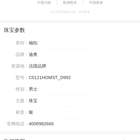
中国大陆
欧洲售价
中国香港
以上为官方媒体公价，仅供参考
珠宝参数
类别：
袖扣
品牌：
迪奥
发源地：
法国品牌
型号：
C0121HOMST_D992
性别：
男士
主题：
珠宝
材质：
银
官网电话：
4008982666