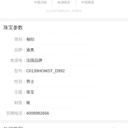
中国大陆
欧洲售价
中国香港
以上为官方媒体公价，仅供参考
珠宝参数
类别：
袖扣
品牌：
迪奥
发源地：
法国品牌
型号：
C0139HOMST_D992
性别：
男士
主题：
珠宝
材质：
银
官网电话：
4008982666