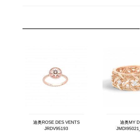
迪奥ROSE DES VENTS
迪奥MY D
JRDV95193
JMDI95021