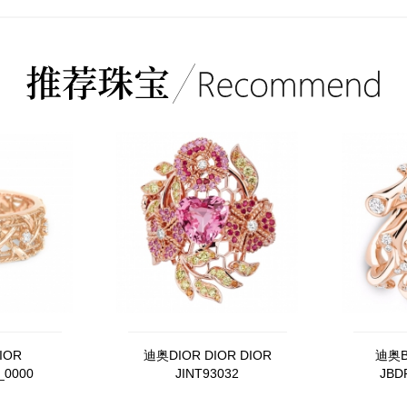
IOR
迪奥DIOR DIOR DIOR
迪奥B
_0000
JINT93032
JBD