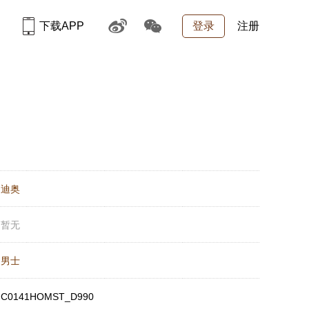
下载APP
登录
注册
：
迪奥
：
暂无
：
男士
：
C0141HOMST_D990