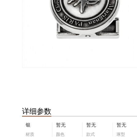
详细参数
银
暂无
暂无
暂无
材质
颜色
款式
琢型