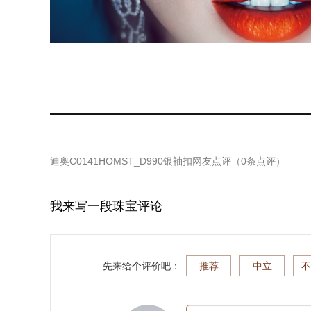
迪奥C0141HOMST_D990银袖扣
网友点评（
0
条点评）
我来写一段珠宝评论
先来给个评价吧：
推荐
中立
不