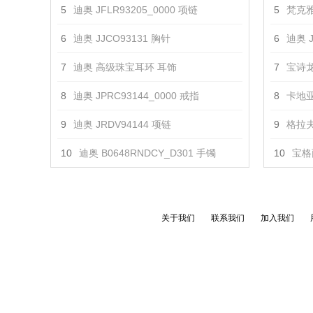
5
迪奥 JFLR93205_0000 项链
5
梵克雅
6
迪奥 JJCO93131 胸针
6
迪奥 J
7
迪奥 高级珠宝耳环 耳饰
7
宝诗龙
8
迪奥 JPRC93144_0000 戒指
8
卡地亚 
9
迪奥 JRDV94144 项链
9
格拉夫
10
迪奥 B0648RNDCY_D301 手镯
10
宝格丽
关于我们
联系我们
加入我们