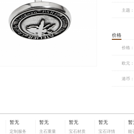
主题
价格
价格
欧元
港币
暂无
暂无
暂无
暂无
暂
定制服务
主石重量
宝石材质
宝石详情
能