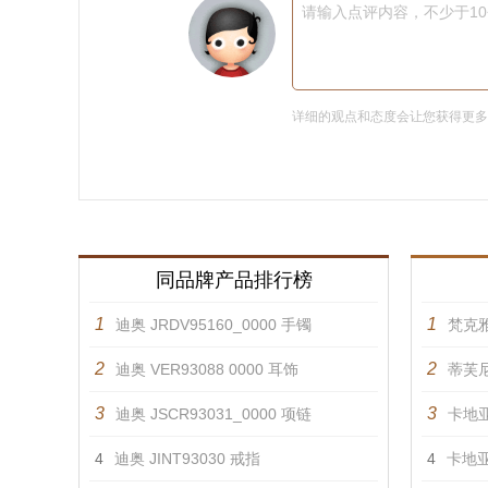
请输入点评内容，不少于1
详细的观点和态度会让您获得更
同品牌产品排行榜
1
1
迪奥 JRDV95160_0000 手镯
梵克雅
2
2
迪奥 VER93088 0000 耳饰
蒂芙尼 
3
3
迪奥 JSCR93031_0000 项链
卡地亚
4
迪奥 JINT93030 戒指
4
卡地亚