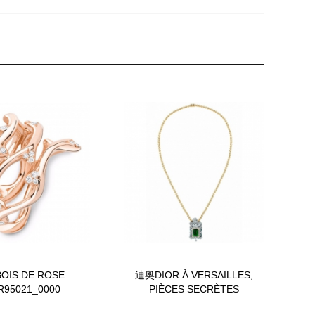
OIS DE ROSE
迪奥DIOR À VERSAILLES,
R95021_0000
PIÈCES SECRÈTES
JSCR93018_0000