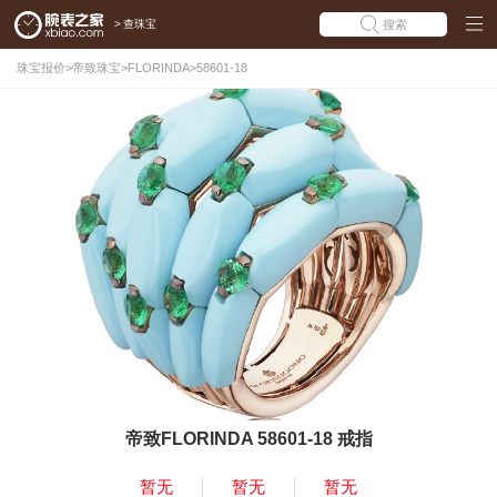
>
查珠宝
搜索
珠宝报价
>
帝致珠宝
>
FLORINDA
>
58601-18
帝致FLORINDA 58601-18 戒指
暂无
暂无
暂无