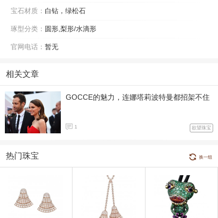
宝石材质：
白钻，绿松石
琢型分类：
圆形,梨形/水滴形
官网电话：
暂无
相关文章
GOCCE的魅力，连娜塔莉波特曼都招架不住
1
欲望珠宝
热门珠宝
换一组