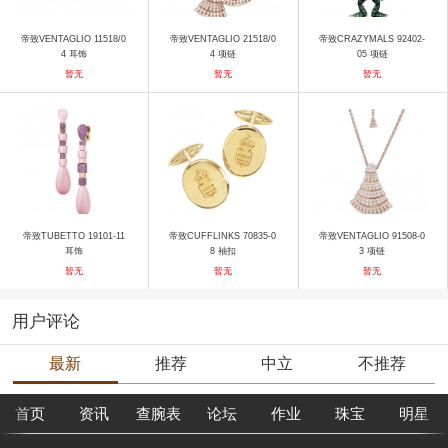
帝致VENTAGLIO 11518/0
帝致VENTAGLIO 21518/0
帝致CRAZYMALS 92402-
4 耳饰
4 项链
05 项链
暂无
暂无
暂无
帝致TUBETTO 19101-11
帝致CUFFLINKS 70835-0
帝致VENTAGLIO 91508-0
耳饰
8 袖扣
3 项链
暂无
暂无
暂无
用户评论
最新
推荐
中立
不推荐
首页
资讯
查腕表
论坛
作业
珠宝
明星