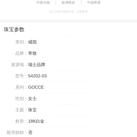
中国大陆
欧洲售价
中国香港
以上为官方媒体公价，仅供参考
珠宝参数
类别：
戒指
品牌：
帝致
发源地：
瑞士品牌
型号：
54202-03
系列：
GOCCE
性别：
女士
主题：
珠宝
材质：
18K白金
能否拆卸：
否