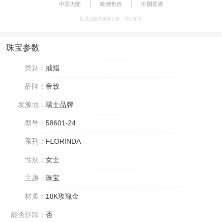
中国大陆
欧洲售价
中国香港
以上为官方媒体公价，仅供参考
珠宝参数
类别：
戒指
品牌：
帝致
发源地：
瑞士品牌
型号：
58601-24
系列：
FLORINDA
性别：
女士
主题：
珠宝
材质：
18K玫瑰金
能否拆卸：
否