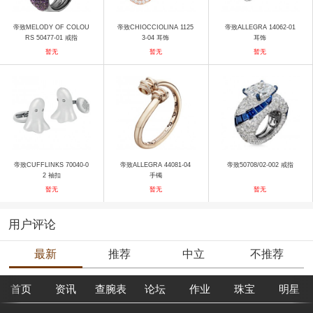
帝致MELODY OF COLOU
帝致CHIOCCIOLINA 1125
帝致ALLEGRA 14062-01
RS 50477-01 戒指
3-04 耳饰
耳饰
暂无
暂无
暂无
帝致CUFFLINKS 70040-0
帝致ALLEGRA 44081-04
帝致50708/02-002 戒指
2 袖扣
手镯
暂无
暂无
暂无
用户评论
最新
推荐
中立
不推荐
首页
资讯
查腕表
论坛
作业
珠宝
明星