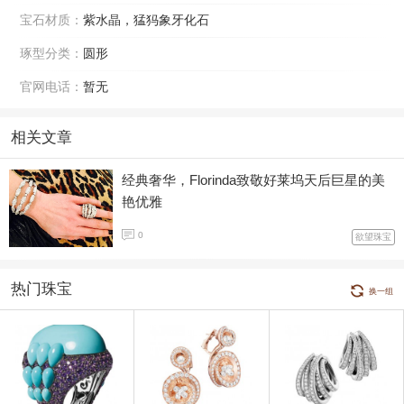
宝石材质：
紫水晶，猛犸象牙化石
琢型分类：
圆形
官网电话：
暂无
相关文章
经典奢华，Florinda致敬好莱坞天后巨星的美
艳优雅
0
欲望珠宝
热门珠宝
换一组