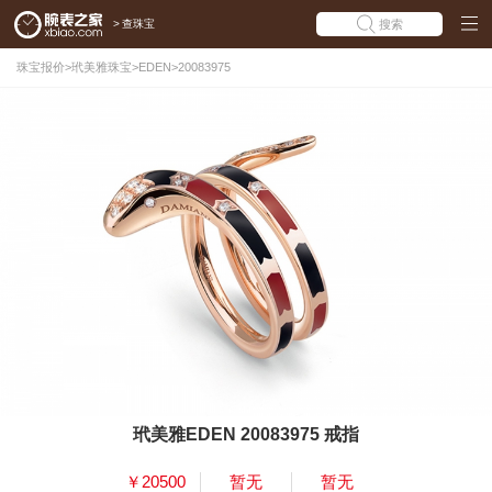
>
查珠宝
搜索
珠宝报价
>
玳美雅珠宝
>
EDEN
>
20083975
玳美雅EDEN 20083975 戒指
￥20500
暂无
暂无