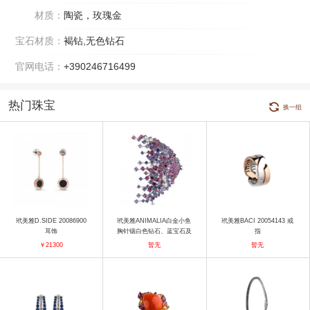
材质：
陶瓷，玫瑰金
宝石材质：
褐钻,无色钻石
官网电话：
+390246716499
热门珠宝
换一组
玳美雅D.SIDE 20086900
玳美雅ANIMALIA白金小鱼
玳美雅BACI 20054143 戒
耳饰
胸针镶白色钻石、蓝宝石及
指
玫瑰榴石 胸针
￥21300
暂无
暂无