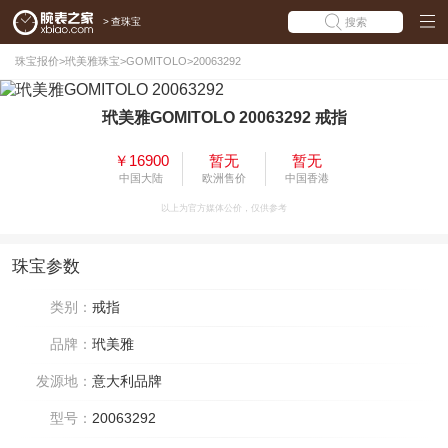
>
查珠宝
搜索
珠宝报价
>
玳美雅珠宝
>
GOMITOLO
>
20063292
玳美雅GOMITOLO 20063292 戒指
￥16900
暂无
暂无
中国大陆
欧洲售价
中国香港
以上为官方媒体公价，仅供参考
珠宝参数
类别：
戒指
品牌：
玳美雅
发源地：
意大利品牌
型号：
20063292