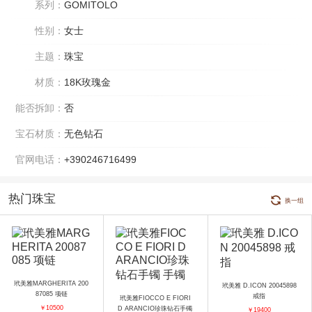
系列：
GOMITOLO
性别：
女士
主题：
珠宝
材质：
18K玫瑰金
能否拆卸：
否
宝石材质：
无色钻石
官网电话：
+390246716499
热门珠宝
换一组
玳美雅MARGHERITA 200
玳美雅 D.ICON 20045898
87085 项链
戒指
玳美雅FIOCCO E FIORI
￥10500
D ARANCIO珍珠钻石手镯
￥19400