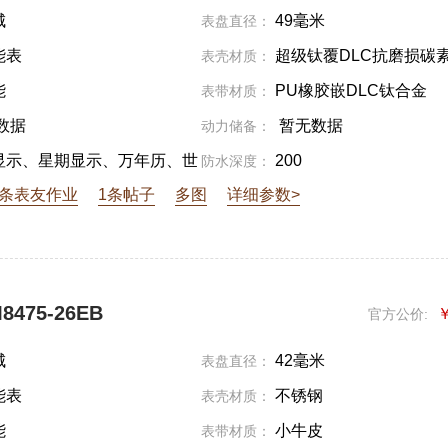
城
49毫米
表盘直径：
能表
超级钛覆DLC抗磨损碳
表壳材质：
能
PU橡胶嵌DLC钛合金
表带材质：
数据
暂无数据
动力储备：
显示、星期显示、万年历、世
200
防水深度：
1条表友作业
1条帖子
多图
详细参数>
475-26EB
￥
官方公价:
城
42毫米
表盘直径：
能表
不锈钢
表壳材质：
能
小牛皮
表带材质：