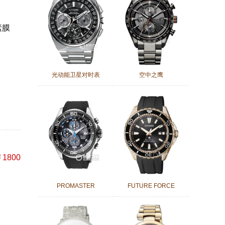
素膜
光动能卫星对时表
空中之鹰
1800
PROMASTER
FUTURE FORCE