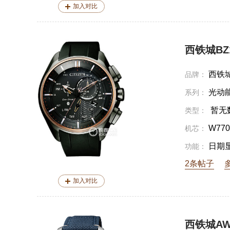
加入对比
西铁城BZ1
西铁
品牌：
光动
系列：
暂无
类型：
W770
机芯：
日期
功能：
2条帖子
加入对比
西铁城AW5