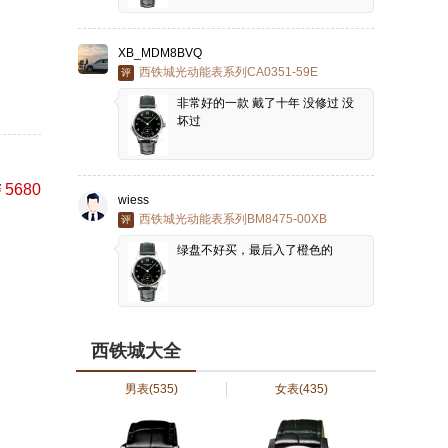
XB_MDM8BVQ
西铁城光动能表系列CA0351-59E
评
非常好的一款 戴了十年 没修过 没
坏过
5680
wiess
西铁城光动能表系列BM8475-00XB
评
绿盘不好买，最后入了橙色的
西铁城大全
男表
(535)
女表
(435)