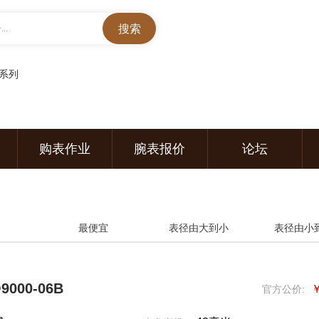
..
系列
购表作业
腕表报价
论坛
最便宜
表径由大到小
表径由小
000-06B
￥
官方公价: