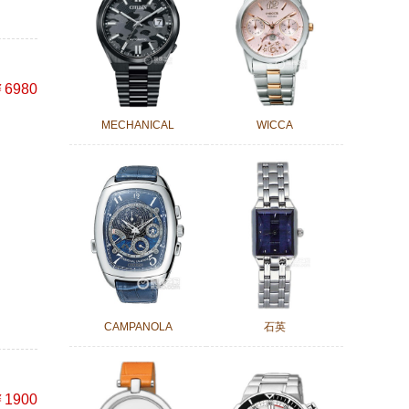
6980
MECHANICAL
WICCA
CAMPANOLA
石英
1900