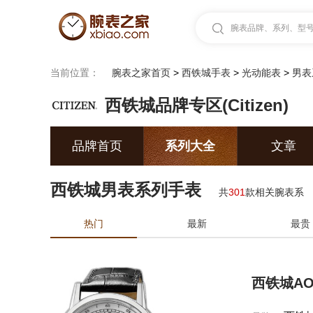
腕表品牌、系列、型号.
当前位置：
腕表之家首页
>
西铁城手表
>
光动能表
>
男表
西铁城品牌专区(Citizen)
品牌首页
系列大全
文章
西铁城男表系列手表
共
301
款相关腕表系
热门
最新
最贵
西铁城AO9