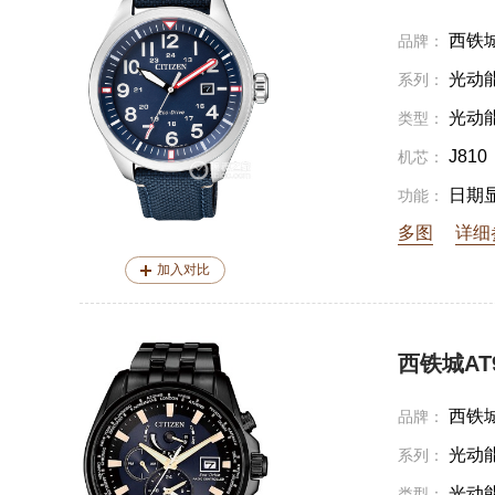
西铁
品牌：
光动
系列：
光动
类型：
J810
机芯：
日期
功能：
多图
详细
加入对比
西铁城AT9
西铁
品牌：
光动
系列：
光动
类型：