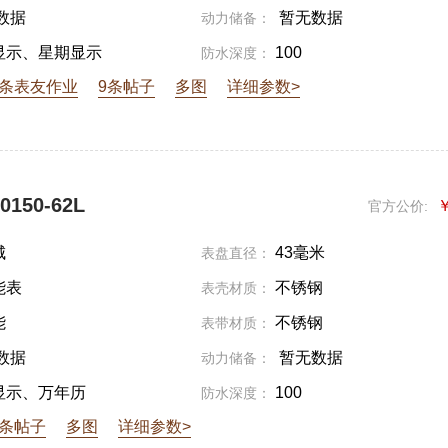
数据
暂无数据
动力储备：
显示、星期显示
100
防水深度：
3条表友作业
9条帖子
多图
详细参数>
150-62L
￥
官方公价:
城
43毫米
表盘直径：
能表
不锈钢
表壳材质：
能
不锈钢
表带材质：
数据
暂无数据
动力储备：
显示、万年历
100
防水深度：
1条帖子
多图
详细参数>