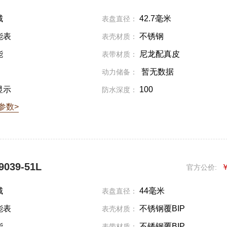
城
42.7毫米
表盘直径：
能表
不锈钢
表壳材质：
能
尼龙配真皮
表带材质：
暂无数据
动力储备：
显示
100
防水深度：
参数>
039-51L
￥
官方公价:
城
44毫米
表盘直径：
能表
不锈钢覆BIP
表壳材质：
能
不锈钢覆BIP
表带材质：