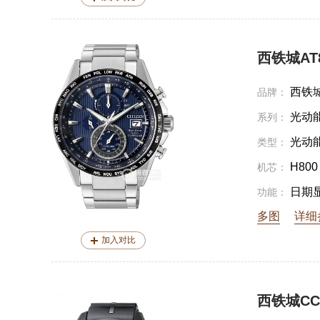
西铁城AT8
西铁
品牌：
光动
系列：
光动
类型：
H800
机芯：
日期
功能：
万年历、世
多图
详细
加入对比
西铁城CC1