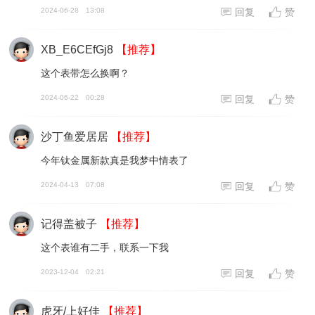
2024-06-28
13:08
回复
赞
XB_E6CEfGj8
【推荐】
这个表带怎么换啊？
2024-06-22
00:28
回复
赞
沙丁鱼爱居居
【推荐】
今年钛金属新款真是我梦中情表了
2024-04-13
07:08
回复
赞
记得盖被子
【推荐】
这个表谁有二手，联系一下我
2023-12-04
02:21
回复
赞
虎牙/上好佳
【推荐】