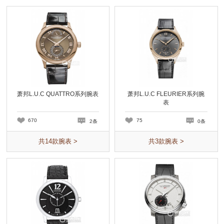
萧邦L.U.C QUATTRO系列腕表
萧邦L.U.C FLEURIER系列腕
表
670
75
2条
0条
共
14
款腕表 >
共
3
款腕表 >