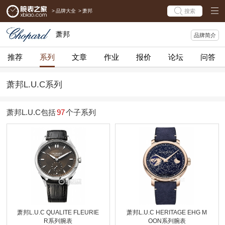
>
品牌大全
>
萧邦
搜索
萧邦
品牌简介
推荐
系列
文章
作业
报价
论坛
问答
萧邦L.U.C系列
萧邦L.U.C包括
97
个子系列
萧邦L.U.C QUALITE FLEURIE
萧邦L.U.C HERITAGE EHG M
R系列腕表
OON系列腕表