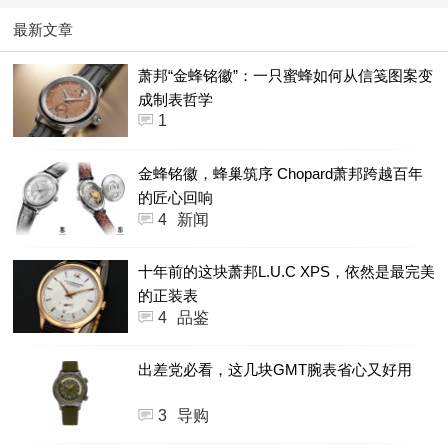
最新文章
萧邦“金蜂铭徽”：一只蜜蜂如何从信笺图案变
成制表哲学
1
金蜂铭徽，蜂巢筑序 Chopard萧邦跨越百年
的匠心回响
4
新闻
十年前的这块萧邦L.U.C XPS，依然是最完美
的正装表
4
品鉴
出差党必看，这几块GMT腕表省心又好用
3
导购