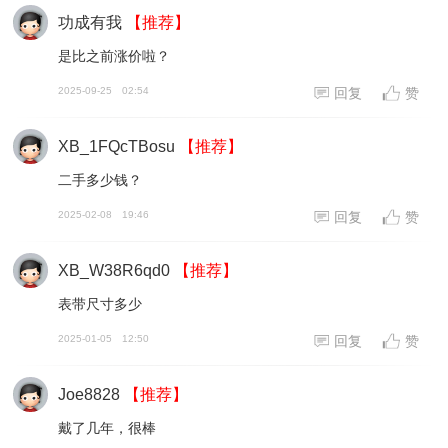
功成有我
【推荐】
是比之前涨价啦？
2025-09-25
02:54
回复
赞
XB_1FQcTBosu
【推荐】
二手多少钱？
2025-02-08
19:46
回复
赞
XB_W38R6qd0
【推荐】
表带尺寸多少
2025-01-05
12:50
回复
赞
Joe8828
【推荐】
戴了几年，很棒