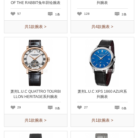
OF THE RABBIT兔年莳绘腕表
列腕表
系列腕表
57
128
1条
2条
共
1
款腕表 >
共
4
款腕表 >
萧邦L.U.C QUATTRO TOURBI
萧邦L.U.C XPS 1860 AZUR系
LLON HERITAGE系列腕表
列腕表
29
27
0条
0条
共
1
款腕表 >
共
1
款腕表 >