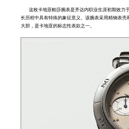
这枚
卡地亚帕莎
腕表是齐达内职业生涯初期效力
长历程中具有特殊的象征意义。该腕表采用
精钢表壳
大胆，是
卡地亚
的标志性表款之一。