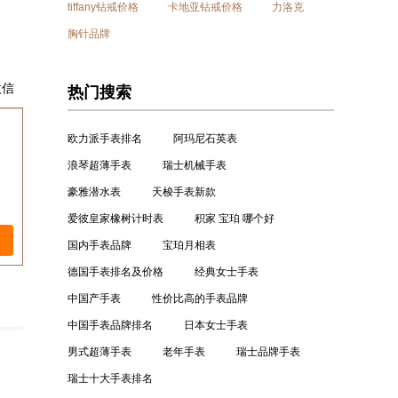
tiffany钻戒价格
卡地亚钻戒价格
力洛克
胸针品牌
微信
热门搜索
欧力派手表排名
阿玛尼石英表
浪琴超薄手表
瑞士机械手表
豪雅潜水表
天梭手表新款
爱彼皇家橡树计时表
积家 宝珀 哪个好
国内手表品牌
宝珀月相表
德国手表排名及价格
经典女士手表
中国产手表
性价比高的手表品牌
中国手表品牌排名
日本女士手表
男式超薄手表
老年手表
瑞士品牌手表
瑞士十大手表排名