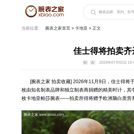
腕表品牌、系列、型号.
当前位置:
腕表之家首页
>
卡地亚
>
正文
佳士得将拍卖齐
2026年07月02日 16:
[
腕表之家
拍卖收藏] 2026年11月9日，佳士得将于
枚由知名制
表品牌
和独立制
表
商捐赠的精美时计，其中包括
枚
卡地亚帕莎腕表
——拍卖所得将赠予欧洲脑白质营养不良症协