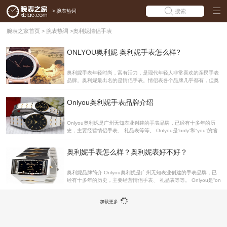
>
腕表热词
搜索
腕表之家首页
>
腕表热词
>
奥利妮情侣手表
ONLYOU奥利妮 奥利妮手表怎么样?
奥利妮手表年轻时尚，富有活力，是现代年轻人非常喜欢的亲民手表
品牌。奥利妮最出名的是情侣手表。情侣表各个品牌几乎都有，但奥
利妮更能体现人们内心的情感和期盼，准确地表达情侣手表内涵和美
感!奥利妮ONLYOU品牌 奥利妮手表品牌是广州市无知表业有限公司
Onlyou奥利妮手表品牌介绍
旗下品牌。广州市无知表业有限公司是香港时光汇聚国际集团有限公
司在中国地区授权品牌营运的企业。16年的发展历程，铸造了ONLY
OU情侣手表独特的魅力和灵魂。一路走来，我们不断否定、肯定、
Onlyou奥利妮是广州无知表业创建的手表品牌，已经有十多年的历
改变和成长。坚持注解爱情、坚持原创设计。ONLYOU品牌情侣手
史，主要经营情侣手表、 礼品表等等。 Onlyou是“only”和“you”的缩
表，以自己独特的视角，创造全新的爱情语言。每一款的精心设计，
写，意为“心中只有你”，象征对爱情的执着追求和忠贞不渝。“时间为
都有属于自己的真爱含义。 奥利妮情侣手表品牌
你见证”，表示爱情经得起时间的考验，体现东方人含蓄的性格，时间
奥利妮手表怎么样？奥利妮表好不好？
见证的是爱情、浪漫、激情、梦想、忠诚…… 广州市无知表业有限公
司坚持“精益求精、不断发展”的目标，视“质量为生命”本着“服务市
场”的原则，兢兢业业的努力着，更愿意与众多有识之士精诚合作，谋
奥利妮品牌简介 Onlyou奥利妮是广州无知表业创建的手表品牌，已
求共同发展。Onlyou奥利妮手表推荐男士双日历石英表石英女士手表
经有十多年的历史，主要经营情侣手表、 礼品表等等。 Onlyou是“on
黑色表盘 间金色表带 奥利妮匠心独具的设计赋予了腕表持久的生命
ly”和“you”的缩写，意为“心中只有你”，象征对爱情的执着追求和忠贞
力，每件作品
不渝。“时间为你见证”，表示爱情经得起时间的考验，体现东方人含
加载更多
蓄的性格，时间见证的是爱情、浪漫、激情、梦想、忠诚…… 广州市
无知表业有限公司是一家集设计、制造和销售于一体的专业化企业。
产品的设计、制造博采众长紧跟国际潮流，其中奥利妮已成为表业品
牌中脱颖而出的新星。经过多年的发展我企业已拥有完整的设计生产