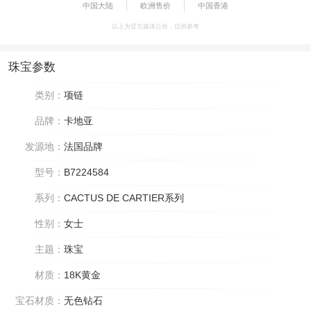
中国大陆
欧洲售价
中国香港
以上为官方媒体公价，仅供参考
珠宝参数
类别：
项链
品牌：
卡地亚
发源地：
法国品牌
型号：
B7224584
系列：
CACTUS DE CARTIER系列
性别：
女士
主题：
珠宝
材质：
18K黄金
宝石材质：
无色钻石