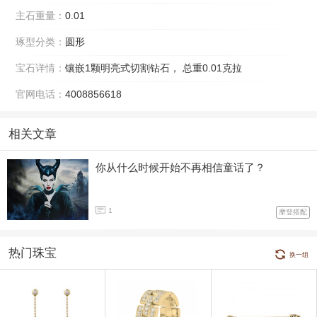
主石重量：
0.01
琢型分类：
圆形
宝石详情：
镶嵌1颗明亮式切割钻石， 总重0.01克拉
官网电话：
4008856618
相关文章
你从什么时候开始不再相信童话了？
1
摩登搭配
热门珠宝
换一组