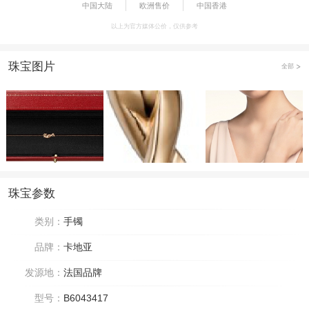
中国大陆
欧洲售价
中国香港
以上为官方媒体公价，仅供参考
珠宝图片
全部
珠宝参数
类别：
手镯
品牌：
卡地亚
发源地：
法国品牌
型号：
B6043417