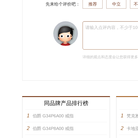
先来给个评价吧：
推荐
中立
不
请输入点评内容，不少于1
详细的观点和态度会让您获得更
同品牌产品排行榜
1
1
伯爵 G34P6A00 戒指
梵克雅
2
2
伯爵 G34P8A00 戒指
卡地亚