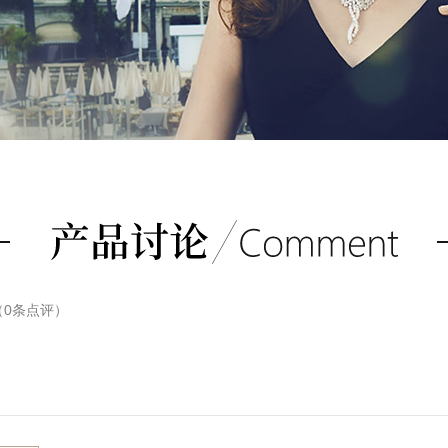
（
0
条点评）