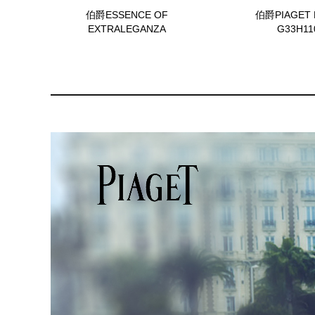
伯爵ESSENCE OF
伯爵PIAGET 
EXTRALEGANZA
G33H11
G38T9600