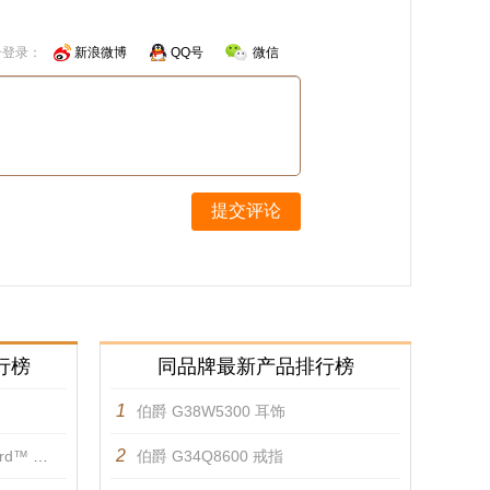
号登录：
新浪微博
QQ号
微信
提交评论
行榜
同品牌最新产品排行榜
1
伯爵 G38W5300 耳饰
2
手链 手镯
伯爵 G34Q8600 戒指