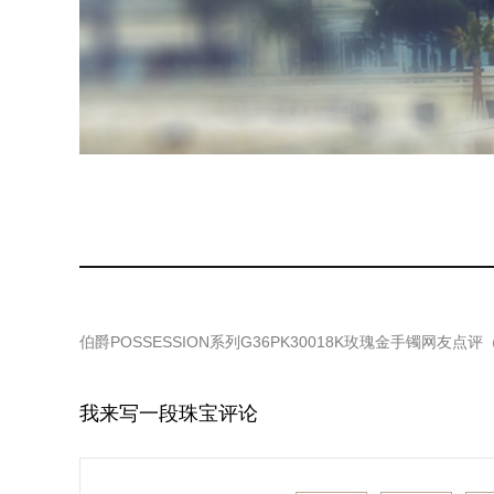
伯爵POSSESSION系列G36PK30018K玫瑰金手镯
网友点评
我来写一段珠宝评论