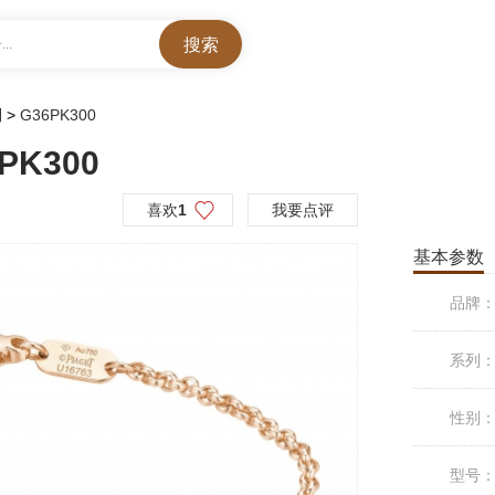
..
列
>
G36PK300
PK300
喜欢
1
我要点评
基本参数
品牌
系列
性别
型号