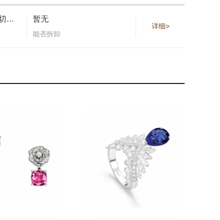
镶饰20颗明亮式切割美钻（约0.090克拉）和1颗标志性镶嵌明亮式切割美钻（约0.005克拉）
暂无
详细>
能否拆卸