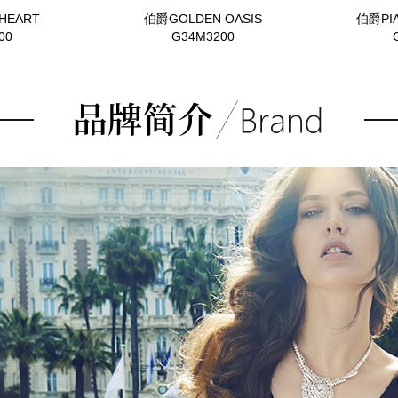
HEART
伯爵GOLDEN OASIS
伯爵PI
00
G34M3200