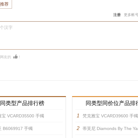
推荐
注册
更多帐
0个汉字
多网友的
！
同类型产品排行榜
同类型同价位产品排
1
宝 VCARD35500 手镯
梵克雅宝 VCARD39600 手镯
2
 B6069917 手镯
蒂芙尼 Diamonds By The Yard™ 