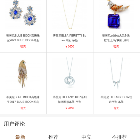
蒂芙尼BLUE BOOK高级珠
蒂芙尼ELSA PERETTI Be
蒂芙尼史隆伯杰系列彩
宝2023 BLUE BOOK铂金
an 吊坠 吊坠
虹“石上鸟”胸针 胸针
及18K黄金镶嵌未经优化处
暂无
￥6650
暂无
理蓝宝石，蓝宝石及钻石耳
环 耳饰
蒂芙尼BLUE BOOK高级珠
蒂芙尼TIFFANY 1837系列
蒂芙尼TIFFANY BOW粉
宝2017 BLUE BOOK雀鸟
扣环圈形吊坠 吊坠
钻吊坠 吊坠
胸针 胸针
暂无
￥2850
暂无
用户评论
最新
推荐
中立
不推荐