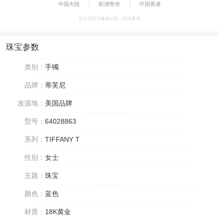
中国大陆
欧洲售价
中国香港
以上为官方媒体公价，仅供参考
珠宝参数
类别：
手镯
品牌：
蒂芙尼
发源地：
美国品牌
型号：
64028863
系列：
TIFFANY T
性别：
女士
主题：
珠宝
颜色：
蓝色
材质：
18K黄金