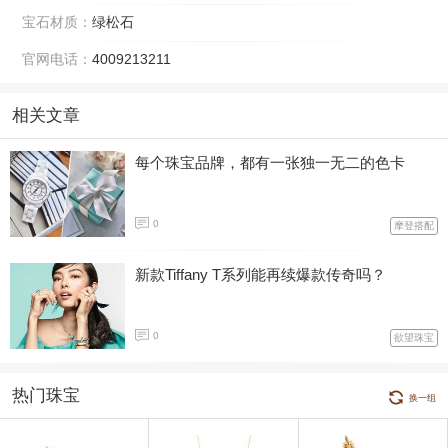
宝石材质：
绿松石
官网电话：
4009213211
相关文章
每个珠宝品牌，都有一张独一无二的色卡
0
摩登搭配
新款Tiffany T系列能再续爆款传奇吗？
0
欲望珠宝
热门珠宝
换一组