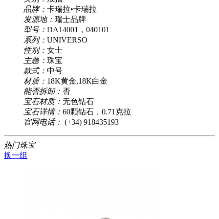
品牌：
卡瑞拉•卡瑞拉
发源地：
瑞士品牌
型号：
DA14001，040101
系列：
UNIVERSO
性别：
女士
主题：
珠宝
款式：
中号
材质：
18K黄金,18K白金
能否拆卸：
否
宝石材质：
无色钻石
宝石详情：
60颗钻石，0.71克拉
官网电话：
(+34) 918435193
热门珠宝
换一组