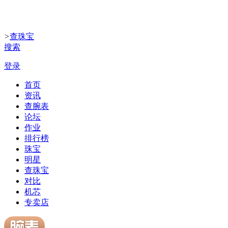
>
查珠宝
搜索
登录
首页
资讯
查腕表
论坛
作业
排行榜
珠宝
明星
查珠宝
对比
机芯
专卖店