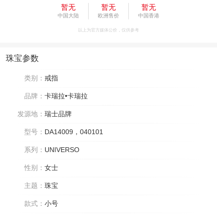
暂无
暂无
暂无
中国大陆
欧洲售价
中国香港
以上为官方媒体公价，仅供参考
珠宝参数
类别：
戒指
品牌：
卡瑞拉•卡瑞拉
发源地：
瑞士品牌
型号：
DA14009，040101
系列：
UNIVERSO
性别：
女士
主题：
珠宝
款式：
小号