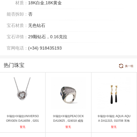
材质：
18K白金,18K黄金
能否拆卸：
否
宝石材质：
无色钻石
宝石详情：
29颗钻石，0.16克拉
官网电话：
(+34) 918435193
热门珠宝
换一组
卡瑞拉•卡瑞拉UNIVERSO
卡瑞拉•卡瑞拉PEACOCK
卡瑞拉•卡瑞拉 AQUA AQU
ORIGEN DA14059，0201
DA10625，024018 戒指
A DA11315, 010708 耳饰
01 项链
暂无
暂无
暂无