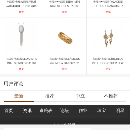
卡瑞拉•卡瑞拉西班牙纯种
卡瑞拉•卡瑞拉SEDA IMPE
卡瑞拉•卡瑞拉PALACIOS
马DA13404, 010101 项链
RIAL SIERPES DA1360
DEL SUR GRANADA DA
6，010101 耳饰
11854, 010708 戒指
暂无
暂无
暂无
卡瑞拉•卡瑞拉SEDA IMPE
卡瑞拉•卡瑞拉CLÁSICOS
卡瑞拉•卡瑞拉CÍRCULOS
RIAL SIERPES DA1360
PROMESA DA07942, 01
DE FUEGO OTHER JEW
2，029919 项链
戒指
ELRY DA11251, 030101
暂无
暂无
暂无
耳饰
用户评论
最新
推荐
中立
不推荐
首页
资讯
查腕表
论坛
作业
珠宝
明星
去电脑版