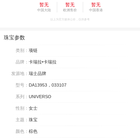
暂无
暂无
暂无
中国大陆
欧洲售价
中国香港
以上为官方媒体公价，仅供参考
珠宝参数
类别：
项链
品牌：
卡瑞拉•卡瑞拉
发源地：
瑞士品牌
型号：
DA13953，033107
系列：
UNIVERSO
性别：
女士
主题：
珠宝
颜色：
棕色