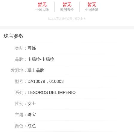
暂无
暂无
暂无
中国大陆
欧洲售价
中国香港
以上为官方媒体公价，仅供参考
珠宝参数
类别：
耳饰
品牌：
卡瑞拉•卡瑞拉
发源地：
瑞士品牌
型号：
DA13079，010303
系列：
TESOROS DEL IMPERIO
性别：
女士
主题：
珠宝
颜色：
红色