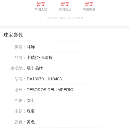
暂无
暂无
暂无
中国大陆
欧洲售价
中国香港
以上为官方媒体公价，仅供参考
珠宝参数
类别：
耳饰
品牌：
卡瑞拉•卡瑞拉
发源地：
瑞士品牌
型号：
DA13079，010406
系列：
TESOROS DEL IMPERIO
性别：
女士
主题：
珠宝
颜色：
黄色