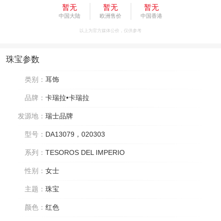
暂无
暂无
暂无
中国大陆
欧洲售价
中国香港
以上为官方媒体公价，仅供参考
珠宝参数
类别：
耳饰
品牌：
卡瑞拉•卡瑞拉
发源地：
瑞士品牌
型号：
DA13079，020303
系列：
TESOROS DEL IMPERIO
性别：
女士
主题：
珠宝
颜色：
红色