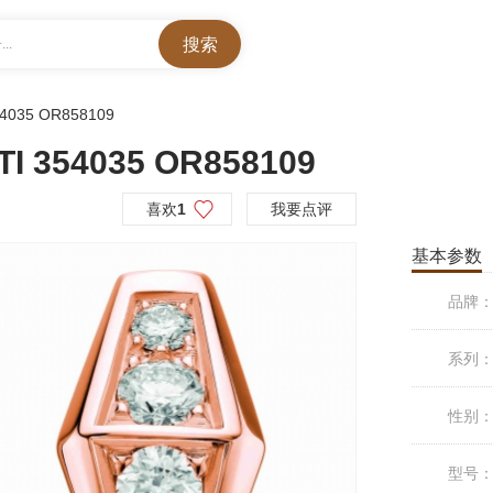
..
4035 OR858109
 354035 OR858109
喜欢
1
我要点评
基本参数
品牌
系列
性别
型号