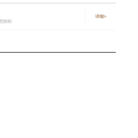
详细>
否拆卸