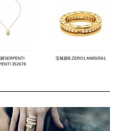
丽SERPENTI
宝格丽B.ZERO1 AN850561
ENTI 352678
CL857773