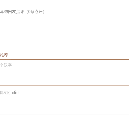
瑰金耳饰
网友点评（
0
条点评）
推荐
0个汉字
多网友的
！