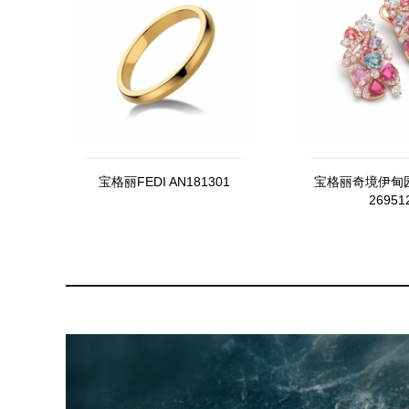
宝格丽FEDI AN181301
宝格丽奇境伊甸
26951