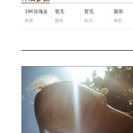
18K玫瑰金
暂无
暂无
圆形
材质
颜色
款式
琢型