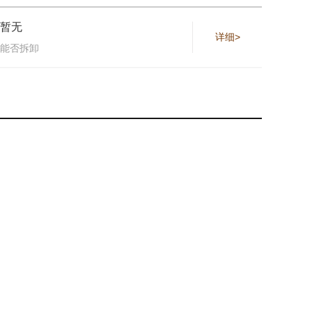
暂无
详细>
能否拆卸