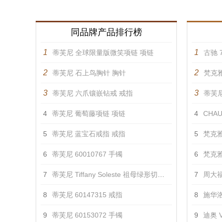
同品牌产品排行榜
1
1
蒂芙尼 全球限量版微笑项链 项链
古驰 7
2
2
蒂芙尼 石上鸟胸针 胸针
梵克雅
3
3
蒂芙尼 六爪镶嵌钻戒 戒指
蒂芙尼 
4
蒂芙尼 葡萄藤项链 项链
4
CHAU
5
蒂芙尼 蓝宝石戒指 戒指
5
梵克雅
6
蒂芙尼 60010767 手镯
6
梵克雅
7
蒂芙尼 Tiffany Soleste 祖母绿形切割钻戒 戒指
7
周大福
8
蒂芙尼 60147315 戒指
8
施华洛
9
蒂芙尼 60153072 手镯
9
迪奥 V