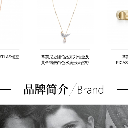
ATLAS镂空
蒂芙尼史隆伯杰系列铂金及
蒂
黄金镶嵌白色水滴形天然野
PICA
生珍珠，钻石及红宝石吊坠
G