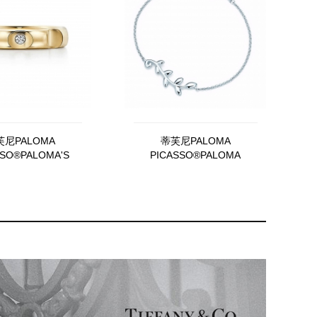
芙尼PALOMA
蒂芙尼PALOMA
SSO®PALOMA'S
PICASSO®PALOMA
ROOVE戒指
PICASSO Olive Leaf 蔓枝手
链