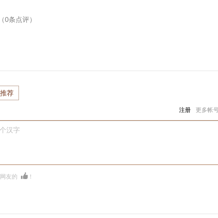
（
0
条点评）
推荐
注册
更多帐
0个汉字
多网友的
！