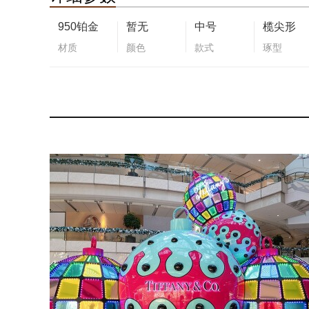
950铂金
暂无
中号
榄尖形
材质
颜色
款式
琢型