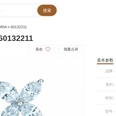
..
ORIA
>
60132211
60132211
喜欢
我要点评
基本参数
品牌
系列
性别
型号