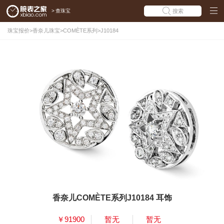
>
查珠宝
搜索
珠宝报价
>
香奈儿珠宝
>
COMÈTE系列
>
J10184
香奈儿COMÈTE系列J10184 耳饰
￥91900
暂无
暂无