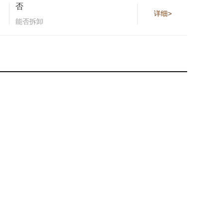
否
详细>
能否拆卸