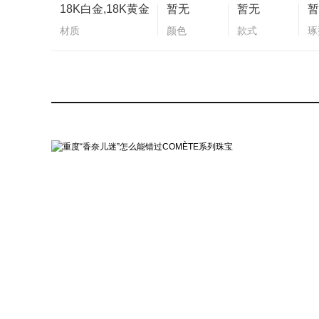
18K白金,18K黄金
暂无
暂无
暂
材质
颜色
款式
琢