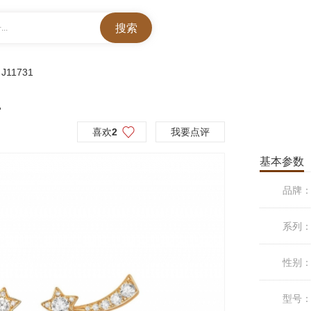
..
>
J11731
1
喜欢
2
我要点评
基本参数
品牌
系列
性别
型号