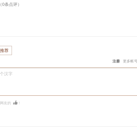
（
0
条点评）
推荐
注册
更多帐
0个汉字
多网友的
！