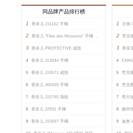
同品牌产品排行榜
1
1
香奈儿 J11162 手镯
古驰 7
2
2
香奈儿 "Fête des Moissons" 手镯 手镯
梵克雅
3
3
香奈儿 PROTECTIVE 戒指
蒂芙尼 
4
香奈儿 J13044 手镯
4
CHAU
5
香奈儿 J10571 戒指
5
梵克雅
6
香奈儿 J60435 手镯
6
梵克雅
7
香奈儿 J10765 项链
7
周大福
8
香奈儿 J2931 手镯
8
施华洛
9
香奈儿 J10597 手镯
9
迪奥 V