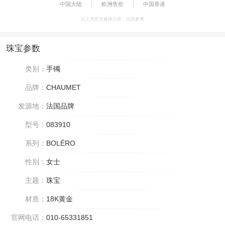
中国大陆
欧洲售价
中国香港
以上为官方媒体公价，仅供参考
珠宝参数
类别：
手镯
品牌：
CHAUMET
发源地：
法国品牌
型号：
083910
系列：
BOLÉRO
性别：
女士
主题：
珠宝
材质：
18K黄金
官网电话：
010-65331851