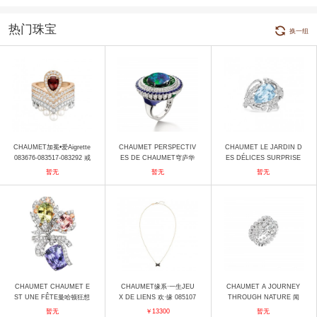
热门珠宝
换一组
CHAUMET加冕•爱Aigrette
CHAUMET PERSPECTIV
CHAUMET LE JARDIN D
083676-083517-083292 戒
ES DE CHAUMET穹庐华
ES DÉLICES SURPRISE
指
盖084559 戒指
DE CHAUMET 083944 戒
暂无
暂无
暂无
指
CHAUMET CHAUMET E
CHAUMET缘系·一生JEU
CHAUMET A JOURNEY
ST UNE FÊTE曼哈顿狂想
X DE LIENS 欢·缘 085107
THROUGH NATURE 闻
曲戒指 戒指
吊坠
香撷芳高定珠宝套系Peppe
暂无
￥13300
暂无