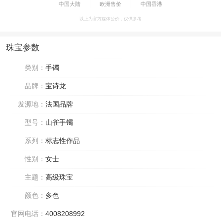
中国大陆
欧洲售价
中国香港
以上为官方媒体公价，仅供参考
珠宝参数
类别：
手镯
品牌：
宝诗龙
发源地：
法国品牌
型号：
山雀手镯
系列：
标志性作品
性别：
女士
主题：
高级珠宝
颜色：
多色
官网电话：
4008208992