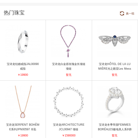
热门珠宝
换一组
宝诗龙结婚戒指JAL00090
宝诗龙白金搭玫瑰金长项链
宝诗龙HÔTEL DE LA LU
戒指
项链
MIÈRE光之殿堂Les Mess
agers Celestes天堂使者Le
￥19900
暂无
暂无
s Messagers Celestes天
堂使者 CICADA夏蝉戒指
套系
宝诗龙SERPENT BOHÈM
宝诗龙ARCHITECTURE
宝诗龙冬季帝国FEMMES
E系列JPN00597 吊坠
JCL00947 项链
BORÉALES极地美人系列B
ANQUISE 戒指
￥19900
￥1590000
暂无