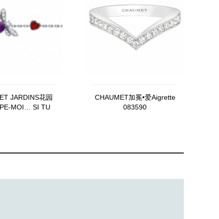
ET JARDINS花园
CHAUMET加冕•爱Aigrette
PE-MOI… SI TU
083590
IMES 081713