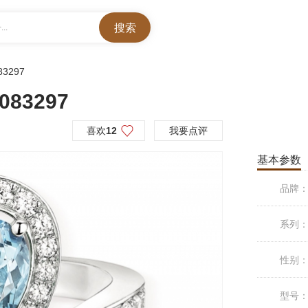
..
83297
083297
喜欢
12
我要点评
基本参数
品牌
系列
性别
型号