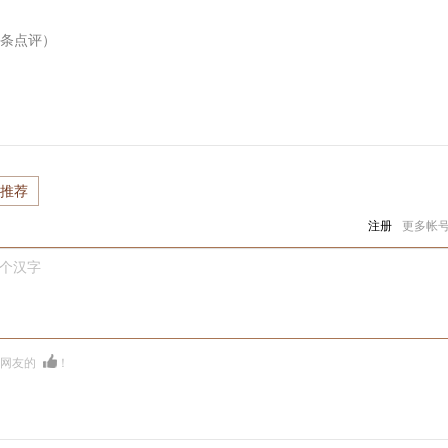
条点评）
推荐
注册
更多帐
0个汉字
多网友的
！