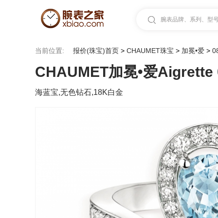
腕表品牌、系列、型号.
当前位置:
报价(珠宝)首页
>
CHAUMET珠宝
>
加冕•爱
>
0
CHAUMET加冕•爱Aigrette 
海蓝宝,无色钻石,18K白金