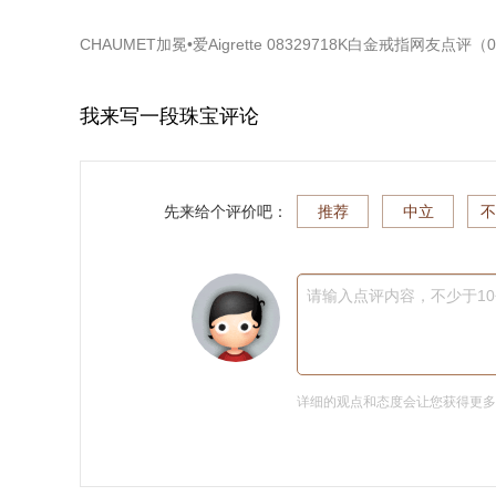
CHAUMET加冕•爱Aigrette 08329718K白金戒指
网友点评（
0
我来写一段珠宝评论
先来给个评价吧：
推荐
中立
不
请输入点评内容，不少于1
详细的观点和态度会让您获得更