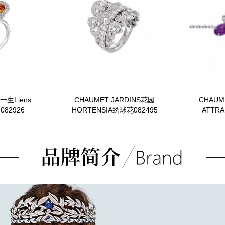
一生Liens
CHAUMET JARDINS花园
CHAUM
缘082926
HORTENSIA绣球花082495
ATTRA
M'A