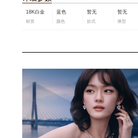
18K白金
蓝色
暂无
暂无
材质
颜色
款式
琢型