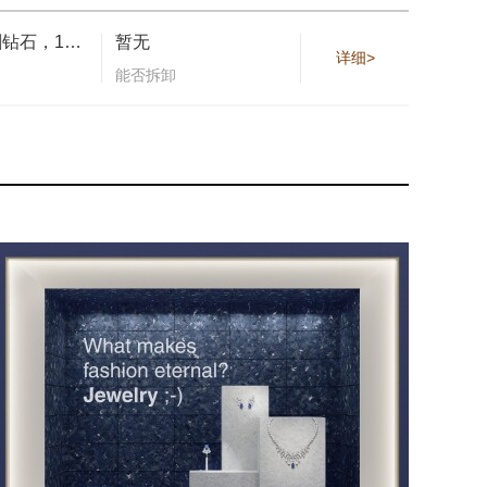
明亮式切割钻石，1颗0.60克拉的水滴形海蓝宝石
暂无
详细>
能否拆卸