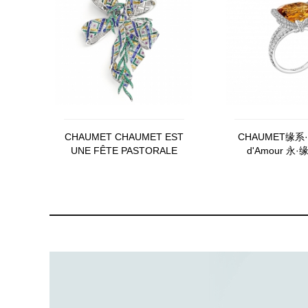
CHAUMET CHAUMET EST
CHAUMET缘系·
UNE FÊTE PASTORALE
d'Amour 永·
ANGLAISE REFERENCE
083016