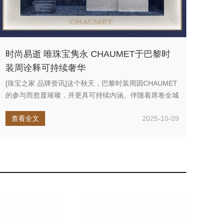
时尚易逝 唯珠宝隽永 CHAUMET于巴黎时
装周诠释可持续奢华
[珠宝之家 品牌资讯]这个秋天，巴黎时装周因CHAUMET
的参与而愈显璀璨，并更具可持续内涵。伴随着席卷全城
的时尚盛事，...
查看全文
2025-10-09