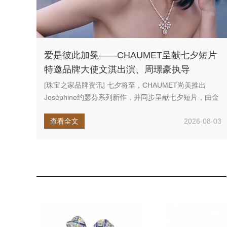
爱是彼此加冕——CHAUMET呈献七夕短片
特邀品牌大使文淇出演、周璟豪执导
[珠宝之家品牌资讯] 七夕将至，CHAUMET尚美推出
Joséphine约瑟芬系列新作，并同步呈献七夕短片，由金
马奖得主...
查看全文
2026-08-03