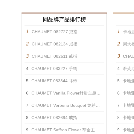
同品牌产品排行榜
1
1
CHAUMET 082727 戒指
卡地亚
2
2
CHAUMET 082134 戒指
周大福
3
3
CHAUMET 082611 戒指
CHAU
4
CHAUMET 083227 手镯
4
蒂芙尼
5
CHAUMET 083344 耳饰
5
卡地亚
6
CHAUMET Vanilla Flower纾甜主题项链 项链
6
卡地亚
7
CHAUMET Verbena Bouquet 龙芽主题戒指 戒指
7
卡地亚
8
CHAUMET 082694 戒指
8
卡地亚
9
CHAUMET Saffron Flower 萃金主题胸针2 胸针
9
卡地亚