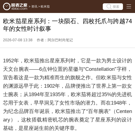
搜索
>
资讯
>
欧米茄
欧米茄星座系列：一块陨石、四枚托爪与跨越74
年的女性时计叙事
2026-07-08 13:38
作者：阿尔巴时尚笔记
1952年，欧米茄推出星座系列时，它是一款为男士设计的
天文台腕表——6点钟位置的星徽与“Constellation”字样，
宣告着这是一款为精准而生的旗舰之作。但欧米茄与女性
的渊源远早于此：1902年，品牌便推出了世界上第一款女
士腕表；从1894年至1935年，欧米茄将超过35%的先进机
芯用于女表，早早洞见了女性市场的潜力。而在1948年，
为纪念品牌百年诞辰，欧米茄推出了“百年腕表”（Centen
ary），这枚搭载精密机芯的腕表奠定了星座系列的设计
基础，是星座诞生前的关键序章。