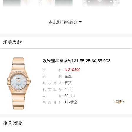
点击展开剩余部分
相关表款
欧米茄星座系列131.55.25.60.55.003
△ 欧米茄名人大使妮可·基德曼佩戴欧米茄星座系列腕表
￥219500
价
格：
亮相2026年奥斯卡派对
星座
系
列：
石英
机
芯
类
型：
2026年，欧米茄甄选9款星座系列腕表集体亮相，以陨石
4061
机
芯
型
号：
盘面、彩色表盘和不同尺寸的组合，展示了这个系列的当
25mm
表
径：
详情 >
代轮廓。这不是一次新品发布，而是第五代星座家族持续
18k黄金
表
壳
材
质：
演进过程中的一次集中亮相。
相关阅读