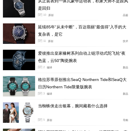
从正装表到一体式豪华运动表，积家大师不是跟风
是回归
10
原创
品鉴
延续85年“从未中断”，百达翡丽“最值得”入手的大
复杂表，是它
11
原创
技术
爱彼推出皇家橡树系列自动上链浮动式陀飞轮“夜
色蓝，云50”陶瓷腕表
2
编译
新品
格拉苏蒂原创推出SeaQ Northern Tide和SeaQ大
日历Northern Tide限量版腕表
3
编译
新品
当蜘蛛侠走出银幕，腕间藏着什么选择
5
原创
导购