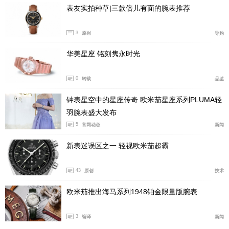
表友实拍种草|三款倍儿有面的腕表推荐
3
原创
导购
华美星座 铭刻隽永时光
0
转载
品鉴
钟表星空中的星座传奇 欧米茄星座系列PLUMA轻
1982年：一次改变命运的设计实验
羽腕表盛大发布
在星座系列的历史上，1982年是一个无法绕过的年份。那
5
官网动态
新闻
一年，欧米茄的设计师Carol Didisheim和Pierre-André Ae
新表迷误区之一 轻视欧米茄超霸
llen推出了星座“曼哈顿”腕表——四个从表壳两侧伸出
的“托爪”（griffes），最初是为了将蓝宝石水晶表镜和防
43
原创
技术
水垫圈更牢固地固定在表壳上。这是一个纯粹的功能性设
欧米茄推出海马系列1948铂金限量版腕表
计，但它意外地成为星座系列最具辨识度的视觉符号。
托爪的巧妙之处在于，它同时完成了两件事：在物理层面
3
编译
新闻