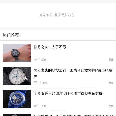
固定了表镜，在视觉层面固定了品牌的识别度。在此之前
的星座系列经历过“派盘”表盘、C形表壳等多种形态的演
变，始终缺乏一个可以持续贯穿的设计语言。曼哈顿之
暂无评论，快来说几句吧！
后，星座才真正拥有了“一眼可辨”的家族面貌。
热门推荐
皓月之灰，入手不亏！
7
原创
品鉴
两万出头的双秒追针，国表真的敢“挑衅”百万级瑞
表
10
原创
品鉴
全蓝陶瓷王炸 真力时160周年旗舰有多难得
7
原创
品鉴