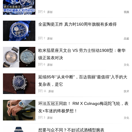
6
原创
视频
全蓝陶瓷王炸 真力时160周年旗舰有多难得
7
原创
品鉴
欧米茄星座天文台 VS 劳力士恒动1908型：奢华
级正装表对决
6
原创
文化
延续85年“从未中断”，百达翡丽“最值得”入手的大
复杂表，是它
11
原创
技术
环法五冠王同款！ RM X Colnago梅花陀飞轮，表
友+车迷的终极梦想！
3
原创
文化
想要与众不同？不妨试试酒桶型腕表