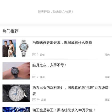
暂无评论，快来说几句吧！
热门推荐
当蜘蛛侠走出银幕，腕间藏着什么选择
5
原创
导购
皓月之灰，入手不亏！
7
原创
品鉴
两万出头的双秒追针，国表真的敢“挑衅”百万级瑞
表
10
原创
品鉴
钢王也是卷王！罗杰杜彼杀入30万价位！