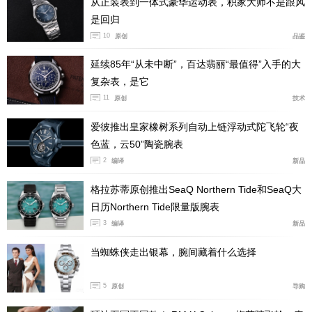
从正装表到一体式豪华运动表，积家大师不是跟风
从2012年复出，到2023年真力时将飞行员系列进行了
是回归
全方位的改造，原版的超大表壳、大教堂式指针、巨大的
10
原创
品鉴
洋葱性表冠、宽大且有特点的阿拉伯数字时标、以及垂直
表耳……这些已经成为标志性的基于TYPE 20腕表的复古
延续85年“从未中断”，百达翡丽“最值得”入手的大
风格被全部淘汰，转而升级成了更符合现代审美的飞行员
复杂表，是它
11
系列。
原创
技术
爱彼推出皇家橡树系列自动上链浮动式陀飞轮“夜
色蓝，云50”陶瓷腕表
2
编译
新品
格拉苏蒂原创推出SeaQ Northern Tide和SeaQ大
日历Northern Tide限量版腕表
3
编译
新品
当蜘蛛侠走出银幕，腕间藏着什么选择
5
原创
导购