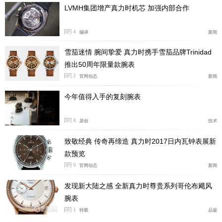
LVMH集团增产真力时机芯 加强内部合作
大的变化，同时战争问题也开始加剧。真力时的飞行员腕
表在军事领域得到了巨大的认可，就比如在一战期间真力
4
编译
新闻
时的机载仪器曾被英国皇家空军的战斗上使用，再到二战
雪茄迷情 腕间挚爱 真力时携手雪茄品牌Trinidad
期间也曾协助法国空军进行秘密任务。
推出50周年限量款腕表
2
官网动态
新闻
今年值得入手的复刻腕表
8
原创
技术
致敬经典 传奇再缔造 真力时2017日内瓦钟表展新
款预览
0
官网动态
新闻
发现新大陆之感 全新真力时尊贵系列哥伦布飓风
腕表
2012年真力时重新推出大日期飞行员腕表
1
转载
品鉴