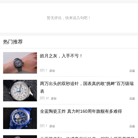
从2012年真力时重启飞行员系列腕表以来被市场强烈
认可，一直到今天，不管是复杂功能的飞行员腕表还是简
单的日历大三针，这些都是全行业以及全体表迷心中最经
暂无评论，快来说几句吧！
典、也是最名副其实飞行员腕表。
热门推荐
皓月之灰，入手不亏！
7
原创
品鉴
两万出头的双秒追针，国表真的敢“挑衅”百万级瑞
表
10
原创
品鉴
全蓝陶瓷王炸 真力时160周年旗舰有多难得
2023年，真力时飞行员系列从材质到功能再到机芯全方位
升级
7
原创
品鉴