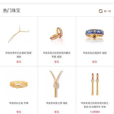
热门珠宝
换一组
华洛芙周年纪念项链“晨露”
华洛芙真正的喜悦系列薰衣
华洛芙勿忘我指环 戒指
项链
草紫 戒指
暂无
暂无
暂无
华洛芙钻之戏 手镯
华洛芙纯美之诱 项链
华洛芙真正的喜悦系列真正
喜悦-红石榴耳环 耳饰
暂无
暂无
￥195900