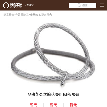
>
查珠宝
搜索
珠宝报价
>
华洛芙珠宝
>
金丝编花项链 阳光
华洛芙金丝编花项链 阳光 项链
暂无
暂无
暂无