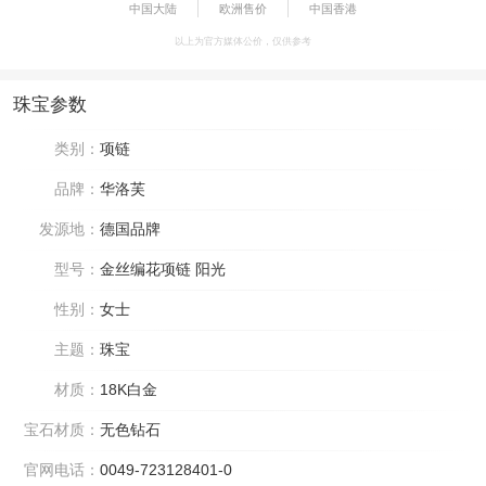
中国大陆
欧洲售价
中国香港
以上为官方媒体公价，仅供参考
珠宝参数
类别：
项链
品牌：
华洛芙
发源地：
德国品牌
型号：
金丝编花项链 阳光
性别：
女士
主题：
珠宝
材质：
18K白金
宝石材质：
无色钻石
官网电话：
0049-723128401-0