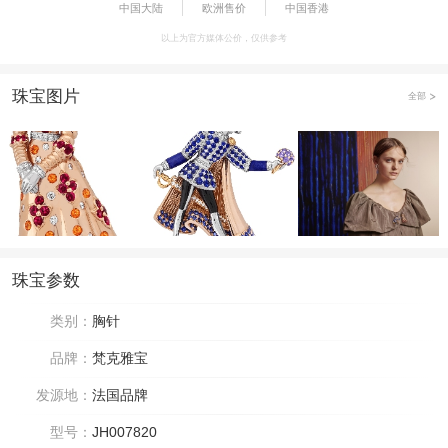
中国大陆
欧洲售价
中国香港
以上为官方媒体公价，仅供参考
珠宝图片
全部
珠宝参数
类别：
胸针
品牌：
梵克雅宝
发源地：
法国品牌
型号：
JH007820