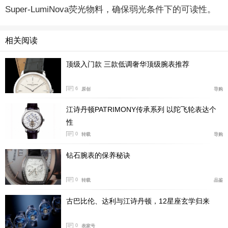
Super-LumiNova荧光物料，确保弱光条件下的可读性。
相关阅读
顶级入门款 三款低调奢华顶级腕表推荐
6
原创
导购
江诗丹顿PATRIMONY传承系列 以陀飞轮表达个
性
0
转载
导购
钻石腕表的保养秘诀
0
转载
品鉴
古巴比伦、达利与江诗丹顿，12星座玄学归来
0
表家号