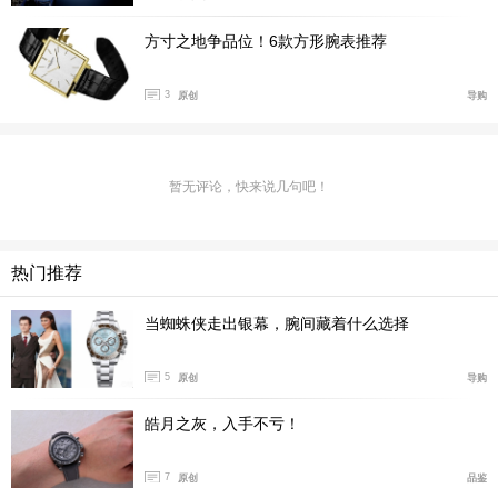
方寸之地争品位！6款方形腕表推荐
表背镜面镌刻江诗丹顿270周年纪念徽标，内部搭载
自主开发和制造的2755 QP手动上弦机芯。该机芯由602
3
原创
导购
个零件组装而成，含45颗宝石，振频18,000次/小时（2.5
赫兹），能够提供58小时动力储存。自2010年以来，275
5 QP机芯一直用于Traditionnelle传袭系列。值得一提的
暂无评论，快来说几句吧！
是，Les Cabinotiers Grande Complication Bacchus阁楼
工匠超卓复杂酒神巴克斯腕表所搭载的机芯也是由此改进
热门推荐
而来。
当蜘蛛侠走出银幕，腕间藏着什么选择
5
原创
导购
皓月之灰，入手不亏！
7
原创
品鉴