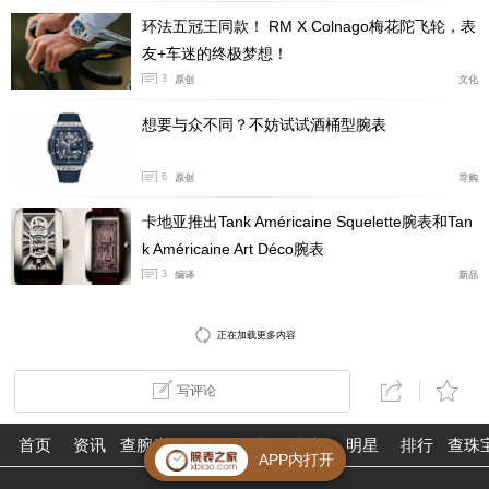
带有日内瓦优质印记。
环法五冠王同款！ RM X Colnago梅花陀飞轮，表
友+车迷的终极梦想！
3
原创
文化
想要与众不同？不妨试试酒桶型腕表
6
原创
导购
卡地亚推出Tank Américaine Squelette腕表和Tan
k Américaine Art Déco腕表
3
编译
新品
正在加载更多内容
写评论
首页
资讯
查腕表
论坛
作业
珠宝
明星
排行
查珠
APP内打开