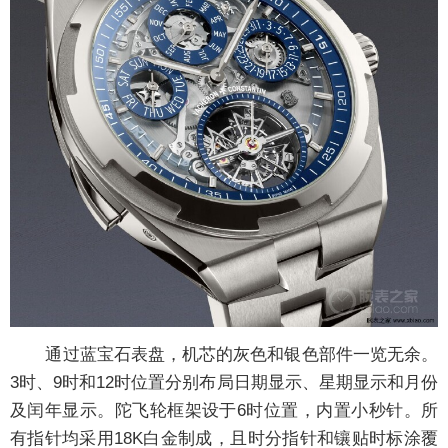
通过蓝宝石表盘，机芯的灰色和银色部件一览无余。
3时、9时和12时位置分别布局日期显示、星期显示和月份
及闰年显示。陀飞轮框架设于6时位置，内置小秒针。所
有指针均采用18K白金制成，且时分指针和镶贴时标涂覆