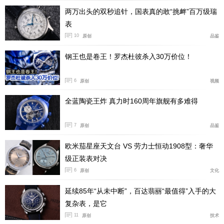
两万出头的双秒追针，国表真的敢“挑衅”百万级瑞
表
10
原创
品鉴
钢王也是卷王！罗杰杜彼杀入30万价位！
6
原创
视频
全蓝陶瓷王炸 真力时160周年旗舰有多难得
7
原创
品鉴
2755 QP机芯具有三问报时（通过8时位置的滑杆启
欧米茄星座天文台 VS 劳力士恒动1908型：奢华
动）、万年历、陀飞轮、和动储显示（机芯背面）功能，
级正装表对决
其中三问报时装置配备向心飞行报时调速器，在运行过程
6
原创
文化
中完全静音，且能有效避免长期运行导致的过度磨损，确
延续85年“从未中断”，百达翡丽“最值得”入手的大
保报时音律清晰悦耳。该机芯经过NAC润饰，在惯性砝码
复杂表，是它
上镌刻品牌创始人Jean-Marc Vacheron的姓名首字母，并
11
原创
技术