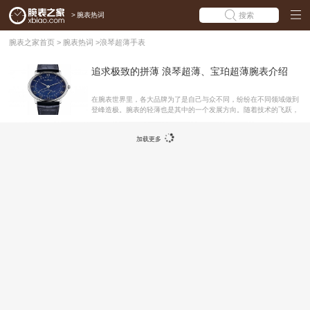
>
腕表热词
搜索
腕表之家首页
>
腕表热词
>
浪琴超薄手表
追求极致的拼薄 浪琴超薄、宝珀超薄腕表介绍
在腕表世界里，各大品牌为了是自己与众不同，纷纷在不同领域做到
登峰造极。腕表的轻薄也是其中的一个发展方向。随着技术的飞跃，
很多腕表品牌都做到了极致的薄，甚至让人目瞪口呆。接下来，编者
就为大家介绍浪琴、宝珀的超薄系列腕表。宝珀经典Villeret系列 超薄
加载更多
逆跳小秒针腕表 机芯厚度：4.57mm 你能想象这枚4.57mm厚的超薄
机芯7663Q拥有244个部件和34个宝石轴承吗？这让它拥有3天动力
储存，为时针、分针以及中央蛇形日期指针提供动力来源，而逆跳秒
针出现在表盘的6点钟方向。5点钟位置的正后方表耳暗藏玄机，可以
实现日期的快速调校。透过蓝宝石底盖，自动摆陀的手工镌刻工艺以
及振荡时产生的力学美感，皆