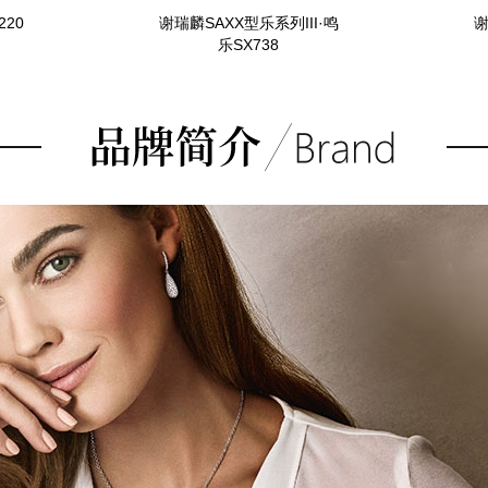
220
谢瑞麟SAXX型乐系列III·鸣
谢
乐SX738