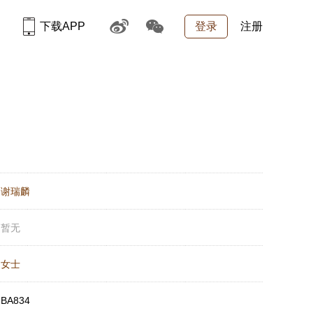
下载APP
登录
注册
：
谢瑞麟
：
暂无
：
女士
：
BA834