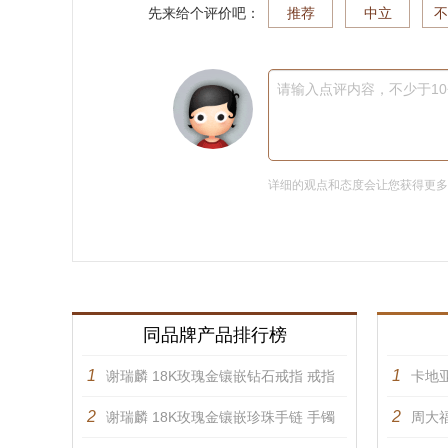
先来给个评价吧：
推荐
中立
不
请输入点评内容，不少于1
详细的观点和态度会让您获得更
同品牌产品排行榜
1
1
谢瑞麟 18K玫瑰金镶嵌钻石戒指 戒指
卡地亚
2
2
谢瑞麟 18K玫瑰金镶嵌珍珠手链 手镯
周大福