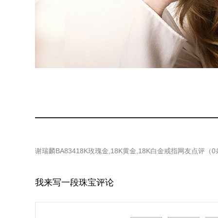
谢瑞麟BA83418K玫瑰金,18K黄金,18K白金戒指
网友点评（
0
我来写一段珠宝评论