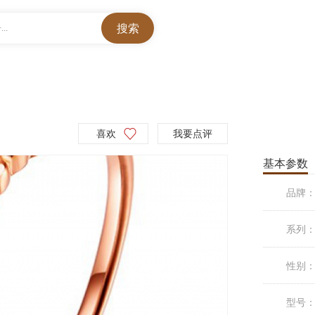
..
喜欢
我要点评
基本参数
品牌
系列
性别
型号