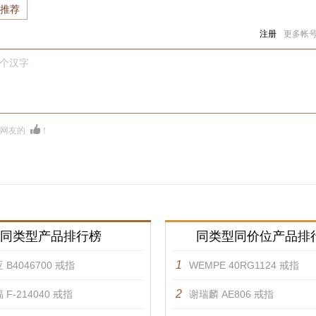
推荐
注册
更多帐
0个汉字
多网友的
！
同类型产品排行榜
同类型同价位产品排
1
 B4046700 戒指
WEMPE 40RG1124 戒指
2
 F-214040 戒指
谢瑞麟 AE806 戒指