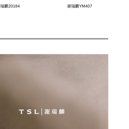
瑞麟20184
谢瑞麟YM407