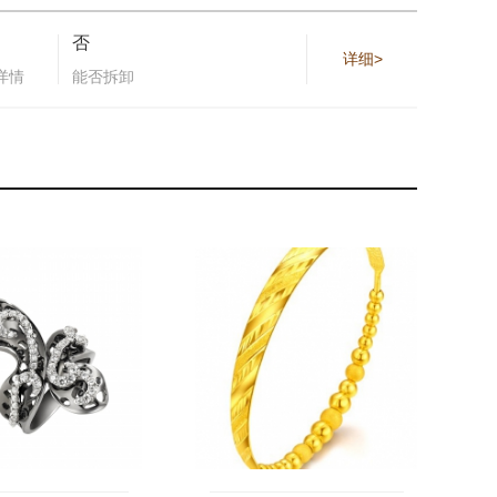
否
详细>
详情
能否拆卸