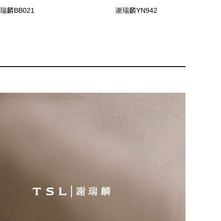
瑞麟BB021
谢瑞麟YN942