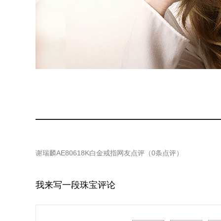
谢瑞麟AE80618K白金戒指
网友点评（
0
条点评）
我来写一段珠宝评论