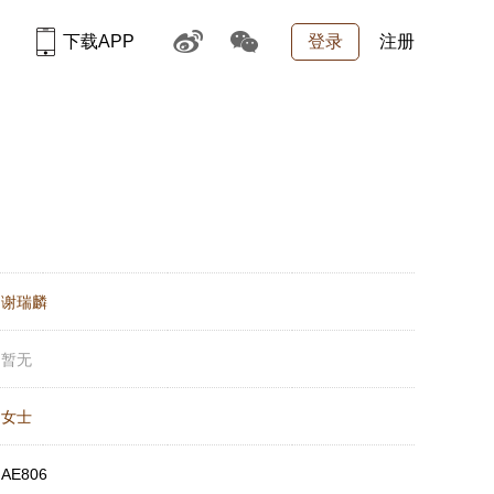
下载APP
登录
注册
：
谢瑞麟
：
暂无
：
女士
：
AE806