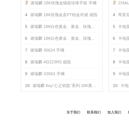
3
3
谢瑞麟 18K玫瑰金镶嵌珍珠手链 手镯
CHAU
4
谢瑞麟 18K玫瑰金及PT铂金对戒 戒指
4
蒂芙尼
5
谢瑞麟 18K白色黄金、黄金、玫瑰金镶钻对戒 戒指
5
卡地亚
6
谢瑞麟 18K白色黄金、黄金、玫瑰金镶钻对戒 戒指
6
卡地亚
7
谢瑞麟 30624 手镯
7
卡地亚
8
谢瑞麟 AG223RS 戒指
8
卡地亚
9
谢瑞麟 X3563 手镯
9
卡地亚
10
谢瑞麟 Key“心之钥匙”系列 18K黄金及白色黄金配镶黄色及白色钻石吊坠（小） 吊坠
10
卡地亚
关于我们
联系我们
加入我们