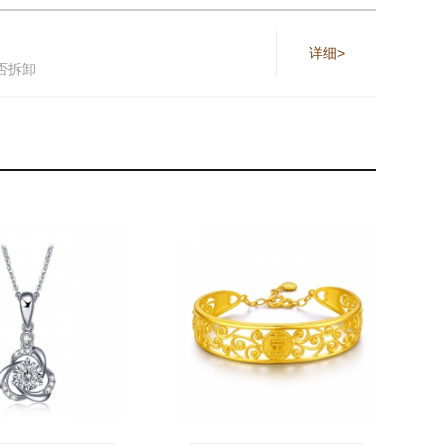
详细>
否拆卸