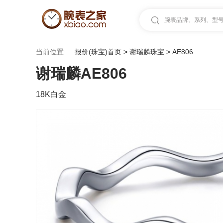
腕表品牌、系列、型号.
当前位置:
报价(珠宝)首页
>
谢瑞麟珠宝
>
AE806
谢瑞麟AE806
18K白金