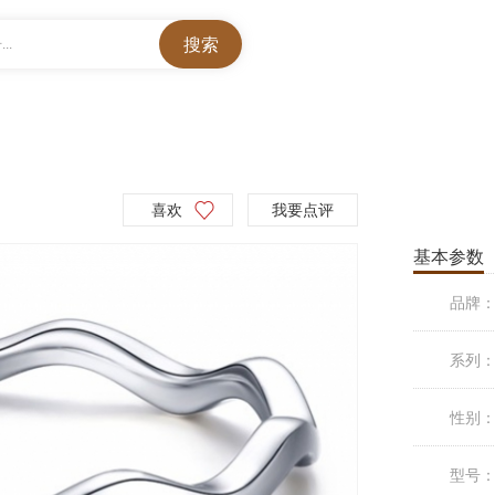
..
喜欢
我要点评
基本参数
品牌
系列
性别
型号