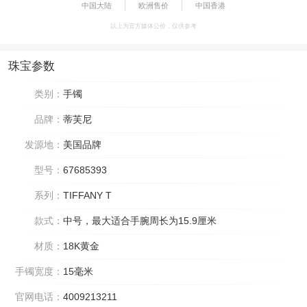
中国大陆
欧洲售价
中国香港
以上为官方媒体公价，仅供参考
珠宝参数
类别：
手镯
品牌：
蒂芙尼
发源地：
美国品牌
型号：
67685393
系列：
TIFFANY T
款式：
中号，最大适合手腕周长为15.9厘米
材质：
18K黄金
手镯宽度：
15毫米
官网电话：
4009213211