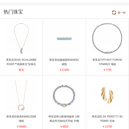
热门珠宝
换一组
蒂芙尼JEAN SCHLUMBE
蒂芙尼结婚戒指60004042
蒂芙尼TIFFANY FORGE
RGER™高级珠宝“珍珠石
戒指
72548922 项链
上鸟”白色与浅橙棕色珍珠
暂无
￥27400
￥7750
项链 项链
蒂芙尼经典系列66912086
蒂芙尼男士配饰纯银和 18K
蒂芙尼ELSA PERETTI 60
项链
黄金窄式链结式手链 手镯
763895 耳饰
￥50000
￥6650
￥13700