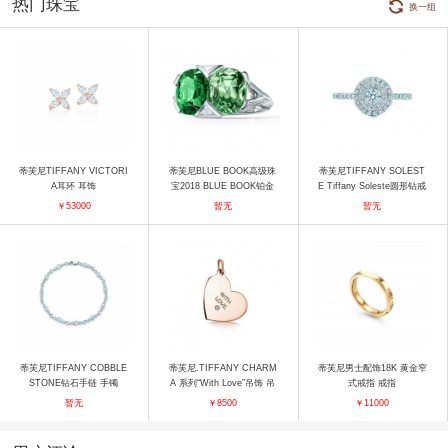
热门珠宝
换一组
蒂芙尼TIFFANY VICTORI
蒂芙尼BLUE BOOK高级珠
蒂芙尼TIFFANY SOLEST
A耳环 耳饰
宝2018 BLUE BOOK铂金
E Tiffany Soleste圆形钻戒
镶嵌戒指 戒指
戒指
￥53000
暂无
暂无
蒂芙尼TIFFANY COBBLE
蒂芙尼.TIFFANY CHARM
蒂芙尼男士配饰18K 黄金窄
STONE钻石手链 手镯
A 系列“With Love”吊饰 吊
式戒指 戒指
坠
暂无
￥8500
￥11000