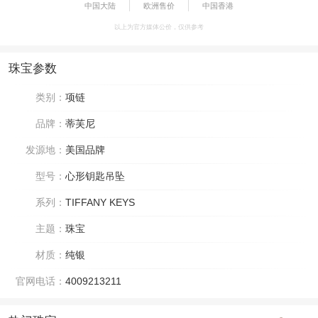
中国大陆
欧洲售价
中国香港
以上为官方媒体公价，仅供参考
珠宝参数
类别：
项链
品牌：
蒂芙尼
发源地：
美国品牌
型号：
心形钥匙吊坠
系列：
TIFFANY KEYS
主题：
珠宝
材质：
纯银
官网电话：
4009213211