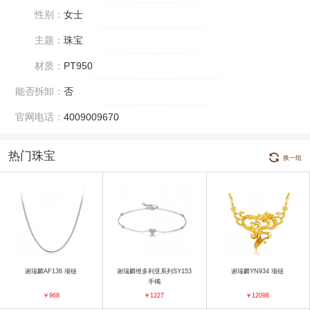
性别：
女士
主题：
珠宝
材质：
PT950
能否拆卸：
否
官网电话：
4009009670
热门珠宝
换一组
谢瑞麟AF136 项链
谢瑞麟维多利亚系列SY153
谢瑞麟YN934 项链
手镯
￥968
￥1227
￥12098