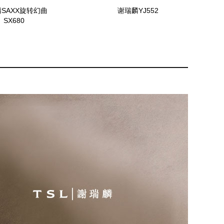
SAXX旋转幻曲
谢瑞麟YJ552
SX680