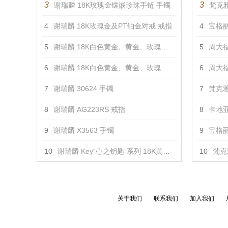
3
3
谢瑞麟 18K玫瑰金镶嵌珍珠手链 手镯
梵克雅
4
谢瑞麟 18K玫瑰金及PT铂金对戒 戒指
4
宝格丽 
5
谢瑞麟 18K白色黄金、黄金、玫瑰金镶钻对戒 戒指
5
周大福 
6
谢瑞麟 18K白色黄金、黄金、玫瑰金镶钻对戒 戒指
6
周大福
7
谢瑞麟 30624 手镯
7
梵克雅
8
谢瑞麟 AG223RS 戒指
8
卡地亚
9
谢瑞麟 X3563 手镯
9
宝格丽 
10
谢瑞麟 Key“心之钥匙”系列 18K黄金及白色黄金配镶黄色及白色钻石吊坠（小） 吊坠
10
梵克
关于我们
联系我们
加入我们