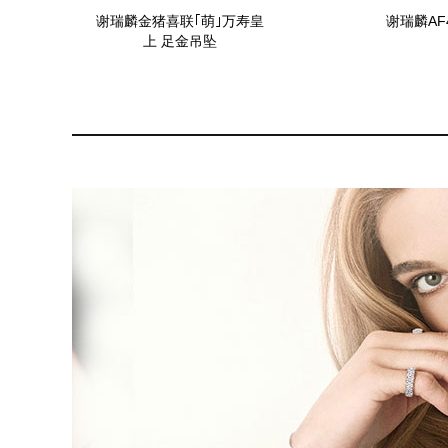
谢瑞麟金猪喜联｢萌｣万寿皇
谢瑞麟AF
上 足金吊坠