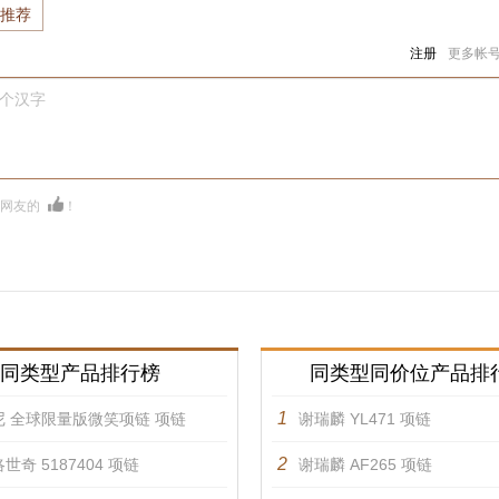
推荐
注册
更多帐
0个汉字
多网友的
！
同类型产品排行榜
同类型同价位产品排
1
尼 全球限量版微笑项链 项链
谢瑞麟 YL471 项链
2
世奇 5187404 项链
谢瑞麟 AF265 项链