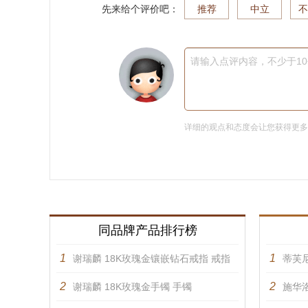
先来给个评价吧：
推荐
中立
不
请输入点评内容，不少于1
详细的观点和态度会让您获得更
同品牌产品排行榜
1
1
谢瑞麟 18K玫瑰金镶嵌钻石戒指 戒指
蒂芙
2
2
谢瑞麟 18K玫瑰金手镯 手镯
施华洛