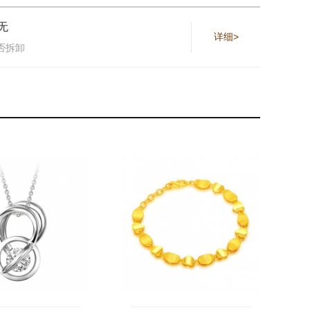
无
详细>
否拆卸