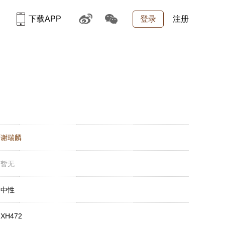
下载APP
登录
注册
：
谢瑞麟
：
暂无
：
中性
：
XH472