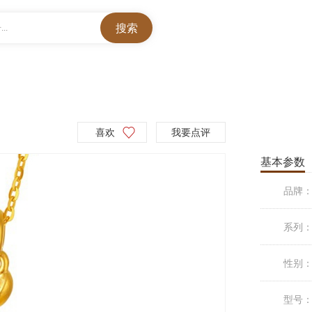
..
喜欢
我要点评
基本参数
品牌
系列
性别
型号