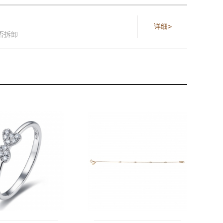
详细>
否拆卸