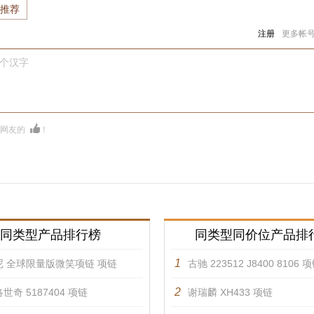
推荐
注册
更多帐
0个汉字
多网友的
！
同类型产品排行榜
同类型同价位产品排
1
尼 全球限量版微笑项链 项链
古驰 223512 J8400 8106 
2
世奇 5187404 项链
谢瑞麟 XH433 项链