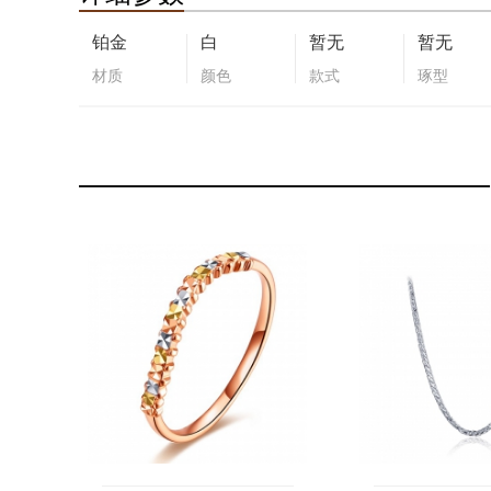
铂金
白
暂无
暂无
材质
颜色
款式
琢型