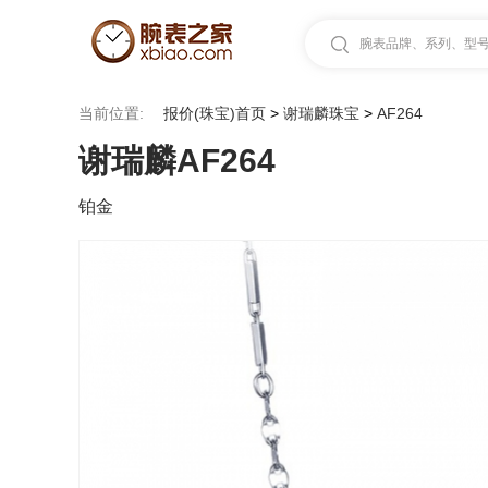
腕表品牌、系列、型号.
当前位置:
报价(珠宝)首页
>
谢瑞麟珠宝
>
AF264
谢瑞麟AF264
铂金