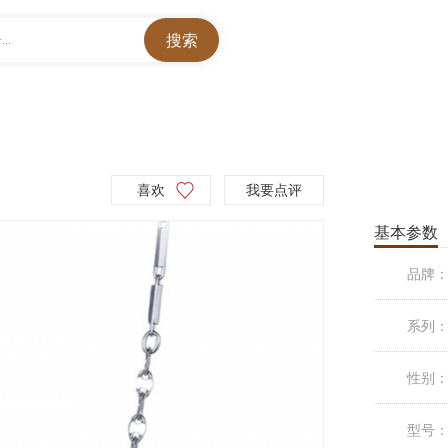
..
喜欢
我要点评
基本参数
品牌
系列
性别
型号