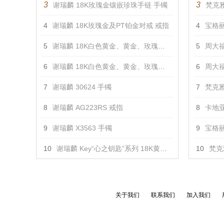
3
3
谢瑞麟 18K玫瑰金镶嵌珍珠手链 手镯
梵克雅
4
谢瑞麟 18K玫瑰金及PT铂金对戒 戒指
4
宝格丽 
5
谢瑞麟 18K白色黄金、黄金、玫瑰金镶钻对戒 戒指
5
周大福 
6
谢瑞麟 18K白色黄金、黄金、玫瑰金镶钻对戒 戒指
6
周大福
7
谢瑞麟 30624 手镯
7
梵克雅
8
谢瑞麟 AG223RS 戒指
8
卡地亚
9
谢瑞麟 X3563 手镯
9
宝格丽 
10
谢瑞麟 Key“心之钥匙”系列 18K黄金及白色黄金配镶黄色及白色钻石吊坠（小） 吊坠
10
梵克
关于我们
联系我们
加入我们