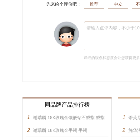
先来给个评价吧：
推荐
中立
不
请输入点评内容，不少于1
详细的观点和态度会让您获得更
同品牌产品排行榜
1
1
谢瑞麟 18K玫瑰金镶嵌钻石戒指 戒指
蒂芙
2
2
谢瑞麟 18K玫瑰金手镯 手镯
施华洛