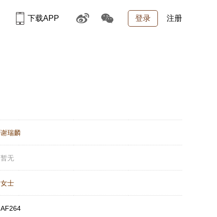
下载APP
登录
注册
：
谢瑞麟
：
暂无
：
女士
：
AF264