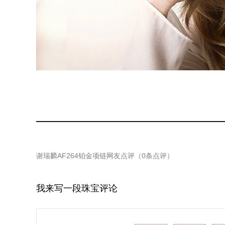
谢瑞麟AF264铂金项链
网友点评（
0
条点评）
我来写一段珠宝评论