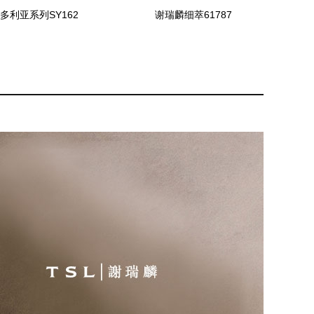
多利亚系列SY162
谢瑞麟细萃61787