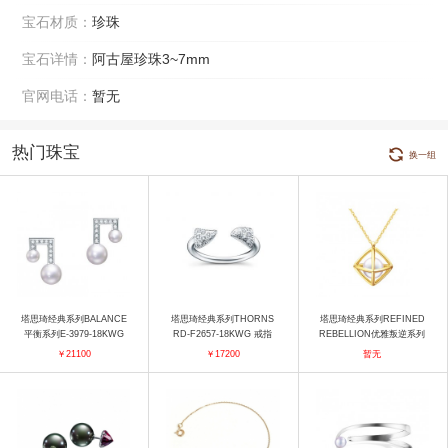
宝石材质：
珍珠
宝石详情：
阿古屋珍珠3~7mm
官网电话：
暂无
热门珠宝
换一组
塔思琦经典系列BALANCE
塔思琦经典系列THORNS
塔思琦经典系列REFINED
平衡系列E-3979-18KWG
RD-F2657-18KWG 戒指
REBELLION优雅叛逆系列
耳饰
P-16856-18KYG 吊坠
￥21100
￥17200
暂无