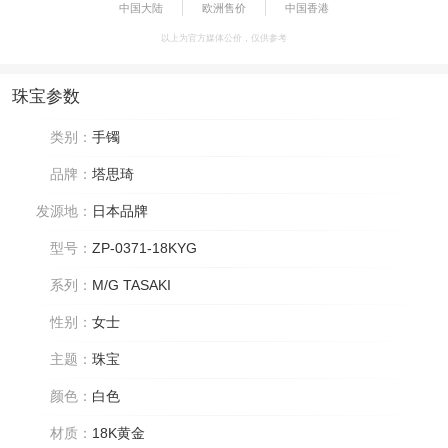
中国大陆
欧洲售价
中国香港
以上为官方媒体公价，仅供参考
珠宝参数
类别：
手镯
品牌：
塔思琦
发源地：
日本品牌
型号：
ZP-0371-18KYG
系列：
M/G TASAKI
性别：
女士
主题：
珠宝
颜色：
白色
材质：
18K黄金