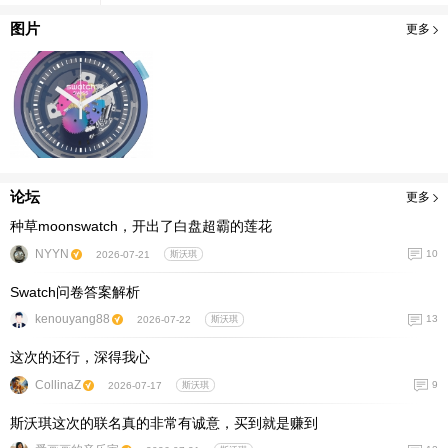
图片
更多
论坛
更多
种草moonswatch，开出了白盘超霸的莲花
NYYN
10
2026-07-21
斯沃琪
Swatch问卷答案解析
kenouyang88
13
2026-07-22
斯沃琪
这次的还行，深得我心
CollinaZ
9
2026-07-17
斯沃琪
斯沃琪这次的联名真的非常有诚意，买到就是赚到