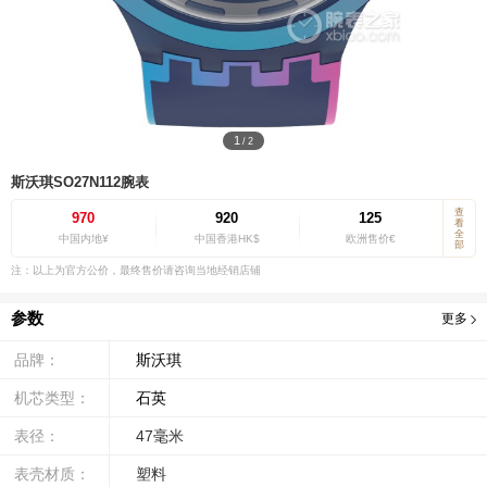
1
/
2
斯沃琪SO27N112腕表
查
970
920
125
看
全
中国内地¥
中国香港HK$
欧洲售价€
部
注：以上为官方公价，最终售价请咨询当地经销店铺
参数
更多
品牌：
斯沃琪
机芯类型：
石英
表径：
47毫米
表壳材质：
塑料