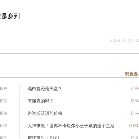
就是赚到
2026-07-17 00
我也要
选白盘还是黑盘？
回答
已有
有懂表的吗？
回答
已有
咨询斯沃琪的价格
回答
已有
大神求教！世界杯卡塔尔小王子戴的这个是斯沃琪吗？
回答
已有
1
斯沃琪SUUB101
回答
已有