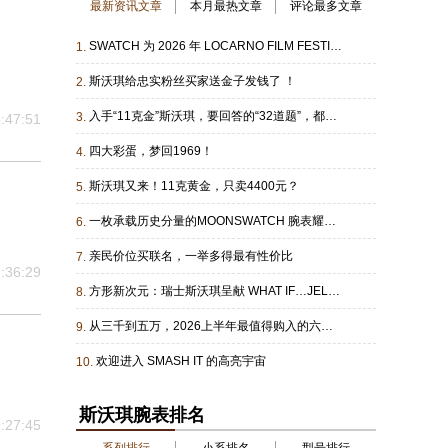
最新资讯文章
本月最热文章
评论最多文章
SWATCH 为 2026 年 LOCARNO FILM FESTIVAL 铺开红毯
1.
斯沃琪给忠实粉丝买家送金子发钱了 ！
2.
入手“11克金”斯沃琪，要回答的“32道题”，都在这里
3.
:47:51
四大彩蛋，梦回1969！
4.
斯沃琪又来！11克黄金，只卖4400元？
5.
一枚承载历史分量的MOONSWATCH 腕表耀目登场
6.
亲民价位买联名，一举多得最有性价比
7.
:36:29
方形新次元：瑞士斯沃琪呈献 WHAT IF…JELLY?系列
8.
从三千到五万，2026上半年最值得购入的六款表
9.
欢迎进入 SMASH IT 的高亮宇宙
10.
斯沃琪腕表排名
:27:45