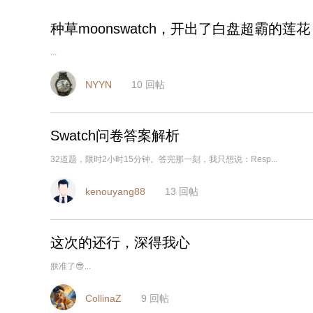
种草moonswatch，开出了白盘超霸的莲花
...
NYYN
10
回帖
Swatch问卷答案解析
32道题，限时2小时15分钟。答完那一刻，我只想说：Resp...
kenouyang88
13
回帖
这次的还行，深得我心
朕准了😎...
CollinaZ
9
回帖