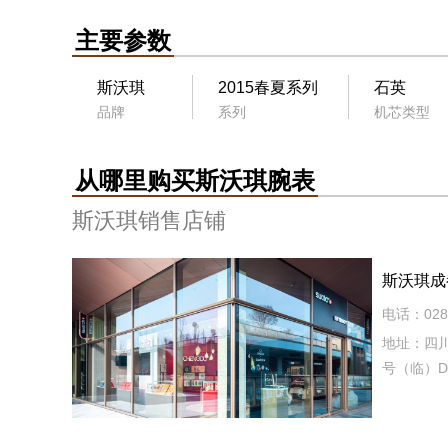
主要参数
斯沃琪
2015春夏系列
石英
品牌
系列
机芯类型
从哪里购买斯沃琪腕表
斯沃琪销售店铺
斯沃琪成
电话：028-
地址：四川
号（临）D