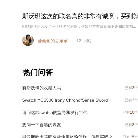
斯沃琪这次的联名真的非常有诚意，买到
刚刚是沃琪又发了一个联名的表款，这次非常有诚意先不说和欧米茄...
爱画画的音乐家
12
回帖
热门问答
有斯沃琪的收藏人吗
已有
2
个
Swatch YCS500 Irony Chrono“Sense Sword”
已有
3
个
请问这款swatch的型号和发行年代
已有
10
个
想问一下香港的表友
已有
2
个
斯沃斯欧米茄联名款使用体验怎样，值得买吗？
已有
15
个