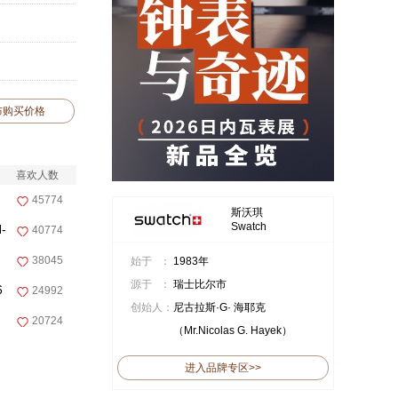
布购买价格
喜欢人数
45774
斯沃琪
Swatch
-
40774
38045
始于 ：
1983年
源于 ：
瑞士比尔市
6
24992
创始人：
尼古拉斯·G· 海耶克
20724
（Mr.Nicolas G. Hayek）
进入品牌专区>>