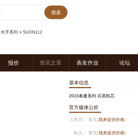
..
>
水手系列
>
SUON112
报价
资讯文章
表友作业
论坛
基本信息
2015春夏系列 石英机芯
官方媒体公价
人民币：
暂无(
我来提供价格
)
欧元：
暂无(
我来提供价格
)