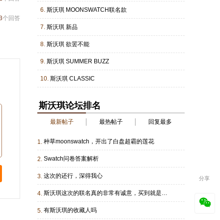
6.
斯沃琪 MOONSWATCH联名款
3
个回答
7.
斯沃琪 新品
8.
斯沃琪 欲罢不能
9.
斯沃琪 SUMMER BUZZ
10.
斯沃琪 CLASSIC
斯沃琪论坛排名
最新帖子
最热帖子
回复最多
种草moonswatch，开出了白盘超霸的莲花
1.
Swatch问卷答案解析
2.
这次的还行，深得我心
3.
分享
斯沃琪这次的联名真的非常有诚意，买到就是赚到
4.
有斯沃琪的收藏人吗
5.