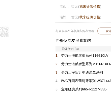
港币：
暂无(
我来提供价格
)
瑞郎：
暂无(
我来提供价格
)
与众多表友分享真实购表价格
发
同价位网友最喜欢的
同级别热门款
1
劳力士潜航者型系列116610LV-
0002 绿盘
2
劳力士潜航者型系列M116610LN
0001 黑盘
3
劳力士宇宙计型迪通拿系列
m116500ln-0001
4
IWC万国表葡萄牙系列IW37144
5
宝珀经典系列6654-1127-55B