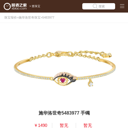
>
查珠宝
搜索
珠宝报价
>
施华洛世奇珠宝
>
5483977
施华洛世奇5483977 手镯
￥1490
暂无
暂无