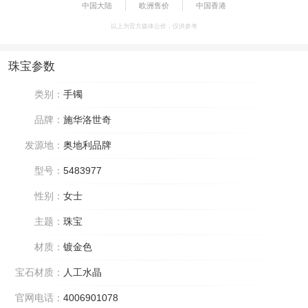
中国大陆
欧洲售价
中国香港
以上为官方媒体公价，仅供参考
珠宝参数
类别：
手镯
品牌：
施华洛世奇
发源地：
奥地利品牌
型号：
5483977
性别：
女士
主题：
珠宝
材质：
镀金色
宝石材质：
人工水晶
官网电话：
4006901078