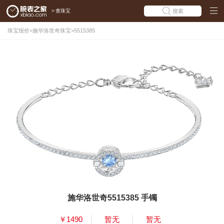
>
查珠宝
搜索
珠宝报价
>
施华洛世奇珠宝
>
5515385
施华洛世奇5515385 手镯
￥1490
暂无
暂无