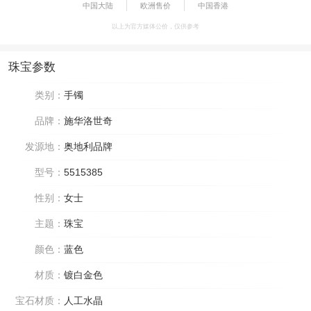
中国大陆
欧洲售价
中国香港
以上为官方媒体公价，仅供参考
珠宝参数
类别：
手镯
品牌：
施华洛世奇
发源地：
奥地利品牌
型号：
5515385
性别：
女士
主题：
珠宝
颜色：
蓝色
材质：
镀白金色
宝石材质：
人工水晶